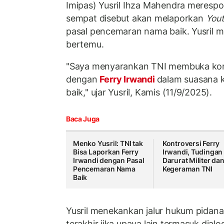
Imipas) Yusril Ihza Mahendra meresp
sempat disebut akan melaporkan
You
pasal pencemaran nama baik. Yusril 
bertemu.
"Saya menyarankan TNI membuka kom
dengan
Ferry Irwandi
dalam suasana 
baik," ujar Yusril, Kamis (11/9/2025).
Baca Juga
Menko Yusril: TNI tak
Kontroversi Ferry
Bisa Laporkan Ferry
Irwandi, Tudingan
Irwandi dengan Pasal
Darurat Militer da
Pencemaran Nama
Kegeraman TNI
Baik
Yusril menekankan jalur hukum pidana
terakhir jika upaya lain termasuk dia