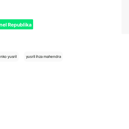
nel Republika
nko yusril
yusril ihza mahendra