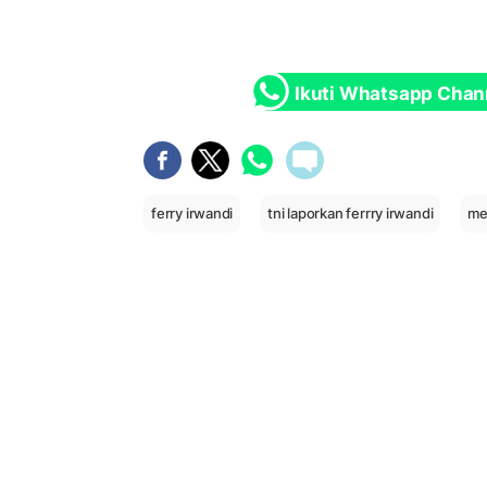
Ikuti Whatsapp Chan
ferry irwandi
tni laporkan ferrry irwandi
me