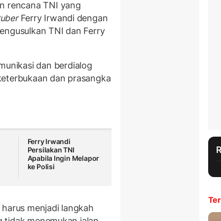
on rencana TNI yang
tuber
Ferry Irwandi dengan
mengusulkan TNI dan Ferry
unikasi dan berdialog
keterbukaan dan prasangka
Ferry Irwandi
Persilakan TNI
n
Apabila Ingin Melapor
ke Polisi
Ter
 harus menjadi langkah
log tidak menemukan jalan