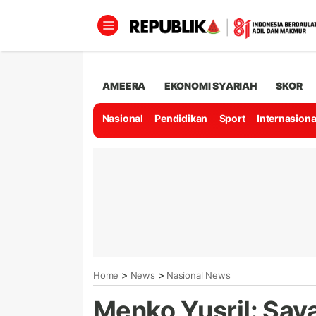
AMEERA
EKONOMI SYARIAH
SKOR
Nasional
Pendidikan
Sport
Internasiona
>
>
Home
News
Nasional News
Menko Yusril: Say