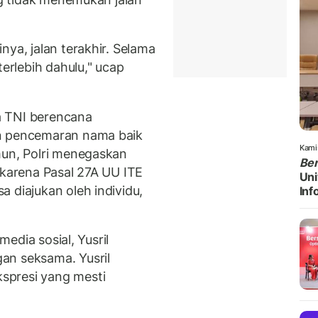
nya, jalan terakhir. Selama
terlebih dahulu," ucap
a TNI berencana
an pencemaran nama baik
Kami
mun, Polri menegaskan
Be
 karena Pasal 27A UU ITE
Uni
 diajukan oleh individu,
Inf
media sosial, Yusril
an seksama. Yusril
spresi yang mesti