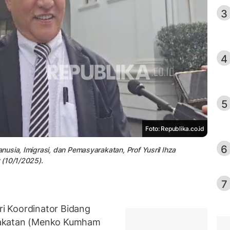
3
4
5
Foto: Republika.co.id
6
usia, Imigrasi, dan Pemasyarakatan, Prof Yusril Ihza
 (10/1/2025).
7
i Koordinator Bidang
rakatan (Menko Kumham