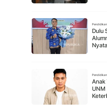
Pendidikan
Dulu 
Alumn
Nyat
Pendidikan
Anak 
UNM B
Keter