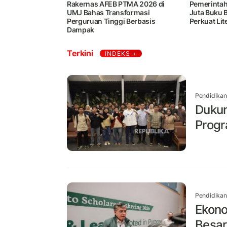
Rakernas AFEB PTMA 2026 di
Pemerintah
UMJ Bahas Transformasi
Juta Buku 
Perguruan Tinggi Berbasis
Perkuat Lit
Dampak
Terkini
INDEKS +
Pendidikan
Dukun
Progr
Pendidikan
Ekono
Besar