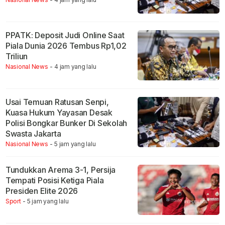
PPATK: Deposit Judi Online Saat
Piala Dunia 2026 Tembus Rp1,02
Triliun
Nasional News
- 4 jam yang lalu
Usai Temuan Ratusan Senpi,
Kuasa Hukum Yayasan Desak
Polisi Bongkar Bunker Di Sekolah
Swasta Jakarta
Nasional News
- 5 jam yang lalu
Tundukkan Arema 3-1, Persija
Tempati Posisi Ketiga Piala
Presiden Elite 2026
Sport
- 5 jam yang lalu