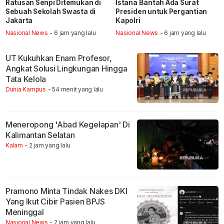
Ratusan Senpi Ditemukan di
Istana Bantah Ada Surat
Sebuah Sekolah Swasta di
Presiden untuk Pergantian
Jakarta
Kapolri
Nasional News
- 6 jam yang lalu
Nasional News
- 6 jam yang lalu
UT Kukuhkan Enam Profesor,
Angkat Solusi Lingkungan Hingga
Tata Kelola
Dunia Kampus
- 54 menit yang lalu
Meneropong 'Abad Kegelapan' Di
Kalimantan Selatan
Kalam
- 2 jam yang lalu
Pramono Minta Tindak Nakes DKI
Yang Ikut Cibir Pasien BPJS
Meninggal
Nasional News
- 2 jam yang lalu