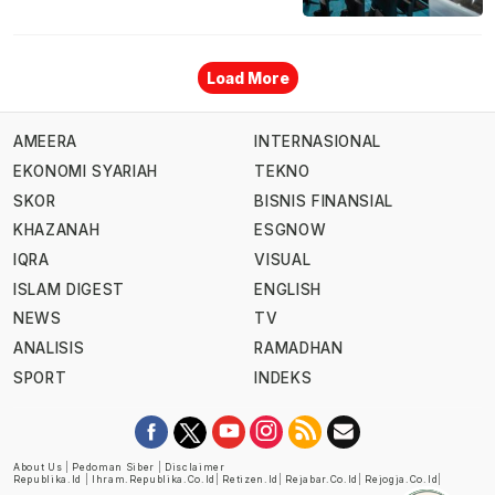
Load More
AMEERA
INTERNASIONAL
EKONOMI SYARIAH
TEKNO
SKOR
BISNIS FINANSIAL
KHAZANAH
ESGNOW
IQRA
VISUAL
ISLAM DIGEST
ENGLISH
NEWS
TV
ANALISIS
RAMADHAN
SPORT
INDEKS
About Us
|
Pedoman Siber
|
Disclaimer
Republika.id
|
Ihram.republika.co.id
|
Retizen.id
|
Rejabar.co.id
|
Rejogja.co.id
|