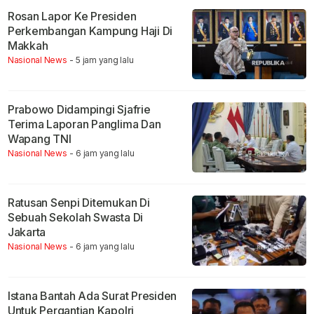
Rosan Lapor Ke Presiden
Perkembangan Kampung Haji Di
Makkah
Nasional News
- 5 jam yang lalu
Prabowo Didampingi Sjafrie
Terima Laporan Panglima Dan
Wapang TNI
Nasional News
- 6 jam yang lalu
Ratusan Senpi Ditemukan Di
Sebuah Sekolah Swasta Di
Jakarta
Nasional News
- 6 jam yang lalu
Istana Bantah Ada Surat Presiden
Untuk Pergantian Kapolri