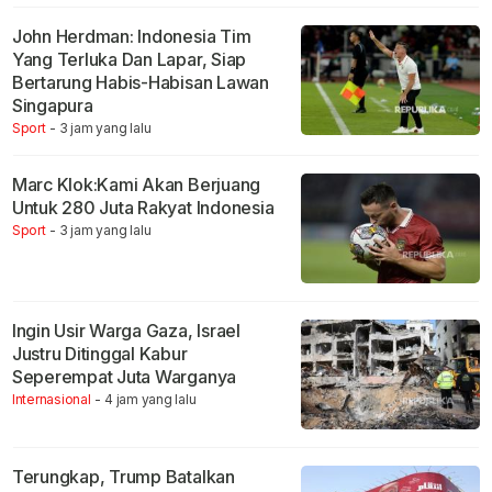
John Herdman: Indonesia Tim
Yang Terluka Dan Lapar, Siap
Bertarung Habis-Habisan Lawan
Singapura
Sport
- 3 jam yang lalu
Marc Klok:Kami Akan Berjuang
Untuk 280 Juta Rakyat Indonesia
Sport
- 3 jam yang lalu
Ingin Usir Warga Gaza, Israel
Justru Ditinggal Kabur
Seperempat Juta Warganya
Internasional
- 4 jam yang lalu
Terungkap, Trump Batalkan