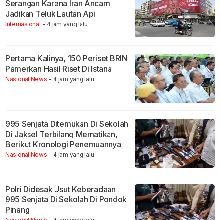
Serangan Karena Iran Ancam
Jadikan Teluk Lautan Api
Internasional
- 4 jam yang lalu
Pertama Kalinya, 150 Periset BRIN
Pamerkan Hasil Riset Di Istana
Nasional News
- 4 jam yang lalu
995 Senjata Ditemukan Di Sekolah
Di Jaksel Terbilang Mematikan,
Berikut Kronologi Penemuannya
Nasional News
- 4 jam yang lalu
Polri Didesak Usut Keberadaan
995 Senjata Di Sekolah Di Pondok
Pinang
Nasional News
- 4 jam yang lalu