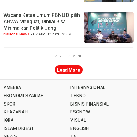
Wacana Ketua Umum PBNU Dipilih
AHWA Menguat, Dinilai Bisa
Minimalkan Politik Uang
Nasional News
- 07 August 2026, 21:09
Load More
AMEERA
INTERNASIONAL
EKONOMI SYARIAH
TEKNO
SKOR
BISNIS FINANSIAL
KHAZANAH
ESGNOW
IQRA
VISUAL
ISLAM DIGEST
ENGLISH
NEWS
TV