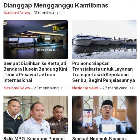
Dianggap Mengganggu Kamtibmas
Nasional News
- 15 menit yang lalu
Sempat Dialihkan ke Kertajati,
Pramono Siapkan
Bandara Husein Bandung Kini
Transjakarta untuk Layanan
Terima Pesawat Jet dan
Transportasi di Kepulauan
Internasional
Seribu, Begini Penjelasannya
Nasional News
- 23 menit yang lalu
Nasional News
- 27 menit yang lalu
Sidik MBG, Kejagung Panggil
Sempat Ngamuk-Ngamuk,