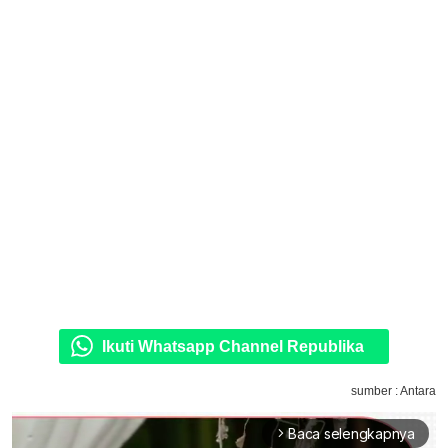
Ikuti Whatsapp Channel Republika
sumber : Antara
Baca selengkapnya
arrow_forward_ios