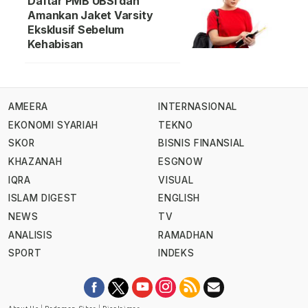
Daftar PMB UBSI dan
Amankan Jaket Varsity
Eksklusif Sebelum
Kehabisan
AMEERA
INTERNASIONAL
EKONOMI SYARIAH
TEKNO
SKOR
BISNIS FINANSIAL
KHAZANAH
ESGNOW
IQRA
VISUAL
ISLAM DIGEST
ENGLISH
NEWS
TV
ANALISIS
RAMADHAN
SPORT
INDEKS