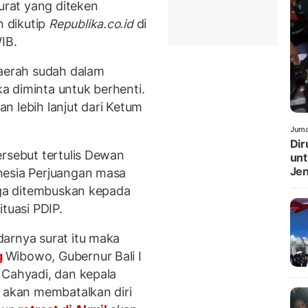
surat yang diteken
 dikutip
Republika.co.id
di
IB.
daerah sudah dalam
 diminta untuk berhenti.
n lebih lanjut dari Ketum
Juma
Dir
ersebut tertulis Dewan
unt
Jen
nesia Perjuangan masa
juga ditembuskan kepada
tuasi PDIP.
arnya surat itu maka
g
Wibowo, Gubernur Bali I
 Cahyadi, dan kepala
P akan membatalkan diri