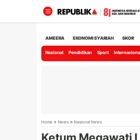
AMEERA
EKONOMI SYARIAH
SKOR
Nasional
Pendidikan
Sport
Internasiona
>
>
Home
News
Nasional News
Ketum Megawati L