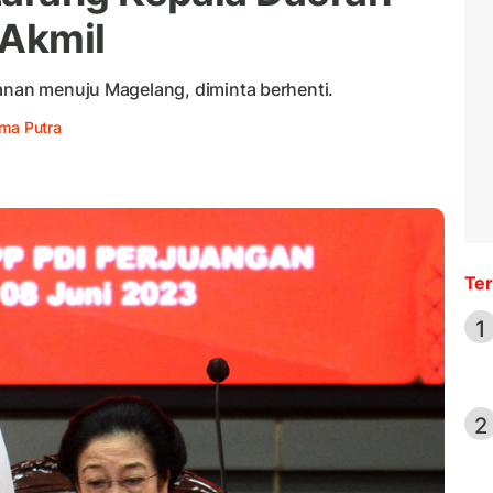
 Akmil
lanan menuju Magelang, diminta berhenti.
ama Putra
Ter
1
2