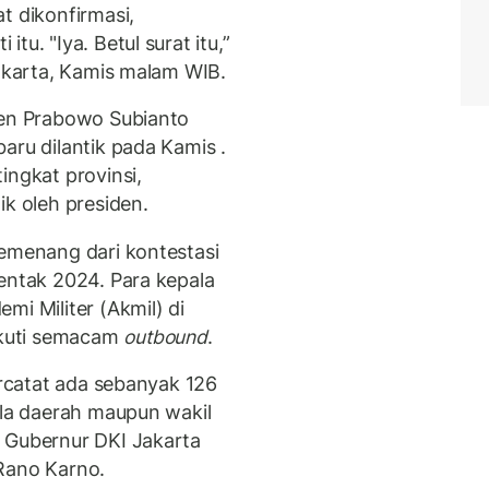
t dikonfirmasi,
u. "Iya. Betul surat itu,”
Jakarta, Kamis malam WIB.
den Prabowo Subianto
aru dilantik pada Kamis .
ingkat provinsi,
ik oleh presiden.
pemenang dari kontestasi
entak 2024. Para kepala
mi Militer (Akmil) di
kuti semacam
outbound
.
ercatat ada sebanyak 126
ala daerah maupun wakil
 Gubernur DKI Jakarta
Rano Karno.