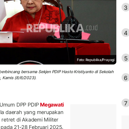
3
4
5
Foto: Republika/Prayogi
rbincang bersama Sekjen PDIP Hasto Kristiyanto di Sekolah
6
, Kamis (8/6/2023).
7
a Umum DPP PDIP
Megawati
ala daerah yang merupakan
retret di Akademi Militer
 pada 21-28 Februari 2025.