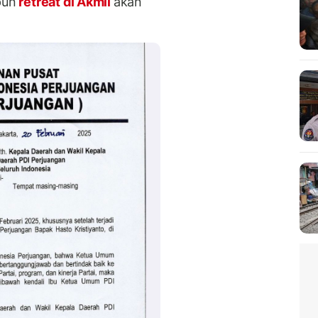
pun
retreat di Akmil
akan