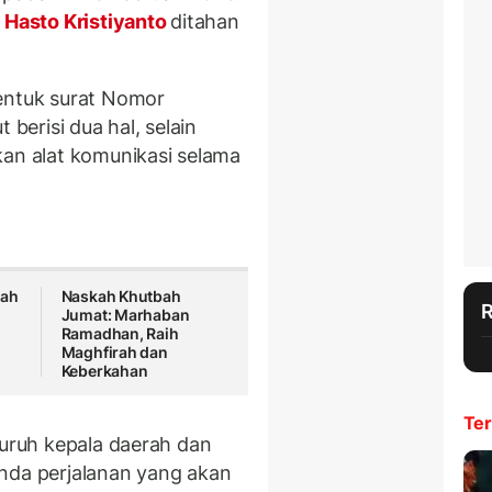
P
Hasto Kristiyanto
ditahan
bentuk surat Nomor
 berisi dua hal, selain
kan alat komunikasi selama
yah
Naskah Khutbah
Jumat: Marhaban
-
Ramadhan, Raih
Maghfirah dan
Keberkahan
Ter
luruh kepala daerah dan
nda perjalanan yang akan