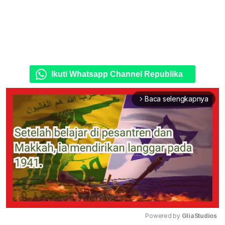
Ikuti Whatsapp Channel Republika
Baca selengkapnya
arrow_forward_ios
Powered by 
GliaStudios