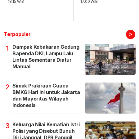
18:15 WIB
17:00 WIB
>
Terpopuler
Dampak Kebakaran Gedung
1
Bapenda DKI, Lampu Lalu
Lintas Sementara Diatur
Manual
Simak Prakiraan Cuaca
2
BMKG Hari Ini untuk Jakarta
dan Mayoritas Wilayah
Indonesia
Keluarga Nilai Kematian Istri
3
Polisi yang Disebut Bunuh
Diri Janggal, DPR Panggil