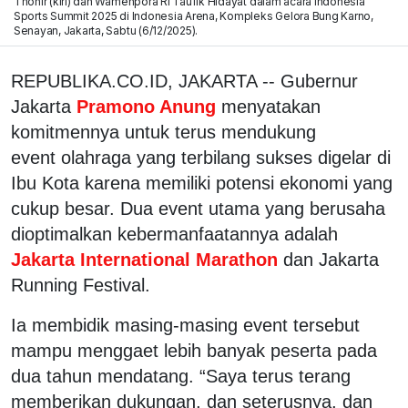
Thohir (kiri) dan Wamenpora RI Taufik Hidayat dalam acara Indonesia
Sports Summit 2025 di Indonesia Arena, Kompleks Gelora Bung Karno,
Senayan, Jakarta, Sabtu (6/12/2025).
REPUBLIKA.CO.ID, JAKARTA -- Gubernur
Jakarta
Pramono Anung
menyatakan
komitmennya untuk terus mendukung
event olahraga yang terbilang sukses digelar di
Ibu Kota karena memiliki potensi ekonomi yang
cukup besar. Dua event utama yang berusaha
dioptimalkan kebermanfaatannya adalah
Jakarta International Marathon
dan Jakarta
Running Festival.
Ia membidik masing-masing event tersebut
mampu menggaet lebih banyak peserta pada
dua tahun mendatang. “Saya terus terang
memberikan dukungan, dan seterusnya, dan