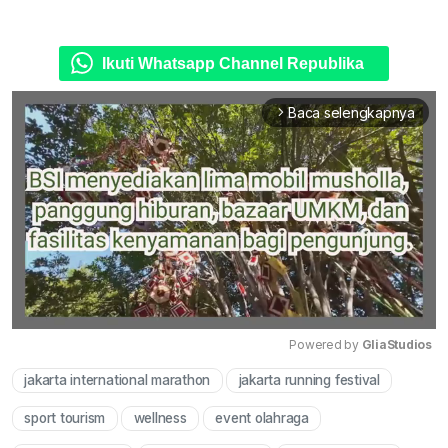
Ikuti Whatsapp Channel Republika
Baca selengkapnya
arrow_forward_ios
Powered by 
GliaStudios
jakarta international marathon
jakarta running festival
Mute
sport tourism
wellness
event olahraga