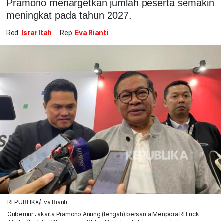
Pramono menargetkan jumlah peserta semakin
meningkat pada tahun 2027.
Red:
Israr Itah
Rep:
Eva Rianti
REPUBLIKA/Eva Rianti
Gubernur Jakarta Pramono Anung (tengah) bersama Menpora RI Erick