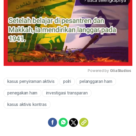
Baca selengkapnya
arrow_forward_ios
Powered by 
GliaStudios
kasus penyiraman aktivis
polri
pelanggaran ham
Mute
penegakan ham
investigasi transparan
kasus aktivis kontras