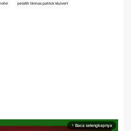
hohir
pelatih timnas patrick kluivert
Baca selengkapnya
arrow_forward_ios