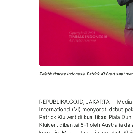
Pelatih timnas Indonesia Patrick Kluivert saat mem
REPUBLIKA.CO.ID, JAKARTA -- Media 
International (VI) menyoroti debut pe
Patrick Kluivert di kualifikasi Piala D
Kluivert dibantai 5-1 oleh Australia d
kemarin. Menurut media tersebut, Klui