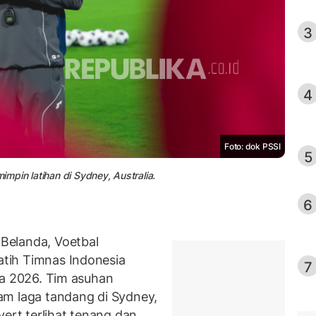
3
4
Foto: dok PSSI
5
impin latihan di Sydney, Australia.
6
Belanda, Voetbal
latih Timnas Indonesia
7
unia 2026. Tim asuhan
alam laga tandang di Sydney,
vert terlihat tenang dan