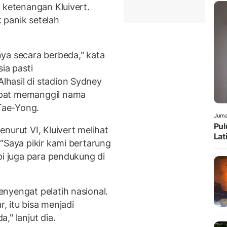
 ketenangan Kluivert.
k panik setelah
ya secara berbeda," kata
ia pasti
hasil di stadion Sydney
mpat memanggil nama
 Tae-Yong.
Juma
Pul
nurut VI, Kluivert melihat
Lat
“Saya pikir kami bertarung
pi juga para pendukung di
nyengat pelatih nasional.
r, itu bisa menjadi
," lanjut dia.