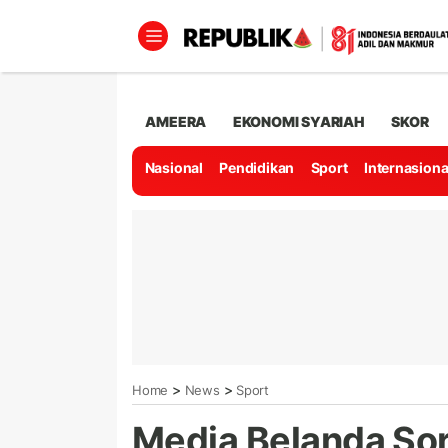
AMEERA
EKONOMI SYARIAH
SKOR
Nasional
Pendidikan
Sport
Internasiona
>
>
Home
News
Sport
Media Belanda Soro