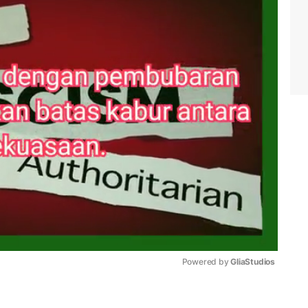
Powered by 
GliaStudios
Mute