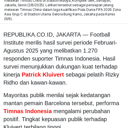
melawan Timnas China di Stadion Madya, Komplek GBK, Senayan,
Jakarta, Senin (2/6/2025). Latihan tersebut sebagai persiapan jelang
melawan Timnas China dalam laga kualifikasi Piala Dunia FIFA 2026 Zona
Asia Grup C di Stadion Utama Gelora Bung Karno, Jakarta pada Kamis
(5/6).
REPUBLIKA.CO.ID, JAKARTA
—
Football
Institute merilis hasil survei periode Februari-
Agustus 2025 yang melibatkan 1.270
responden suporter Timnas Indonesia. Hasil
survei menunjukkan dukungan kuat terhadap
kinerja
Patrick Kluivert
sebagai pelatih Rizky
Ridho dan kawan-kawan.
Mayoritas publik menilai sejak kedatangan
mantan pemain Barcelona tersebut, performa
Timnas Indonesia
mengalami perubahan
positif. Tingkat kepuasan publik terhadap
Kluivert terbilang tinggi.