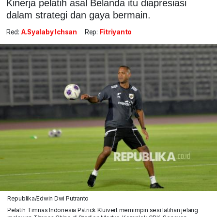
Kinerja pelatih asal Belanda itu diapresiasi
dalam strategi dan gaya bermain.
Red:
A.Syalaby Ichsan
Rep:
Fitriyanto
Republika/Edwin Dwi Putranto
Pelatih Timnas Indonesia Patrick Kluivert memimpin sesi latihan jelang