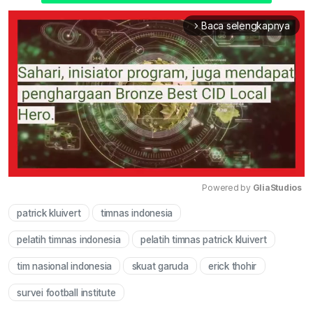
Baca selengkapnya
arrow_forward_ios
Powered by 
GliaStudios
patrick kluivert
timnas indonesia
Mute
pelatih timnas indonesia
pelatih timnas patrick kluivert
tim nasional indonesia
skuat garuda
erick thohir
survei football institute