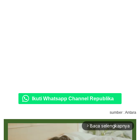
Ikuti Whatsapp Channel Republika
sumber : Antara
Baca selengkapnya
arrow_forward_ios