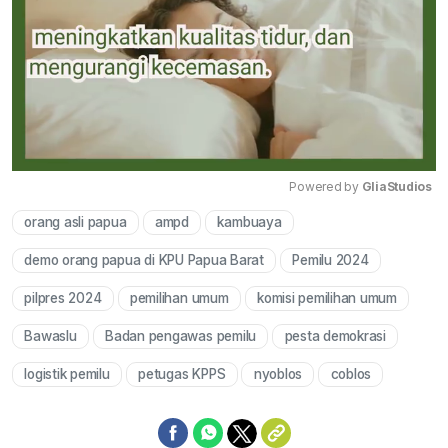
Powered by 
GliaStudios
orang asli papua
ampd
kambuaya
Mute
demo orang papua di KPU Papua Barat
Pemilu 2024
pilpres 2024
pemilihan umum
komisi pemilihan umum
Bawaslu
Badan pengawas pemilu
pesta demokrasi
logistik pemilu
petugas KPPS
nyoblos
coblos