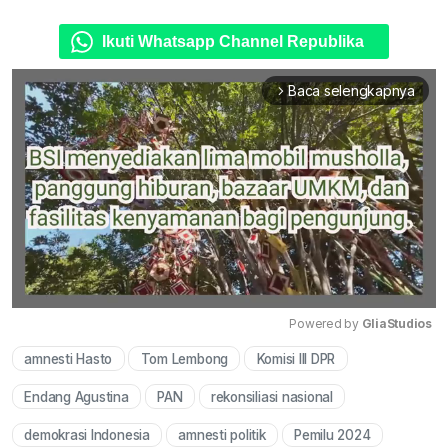
Ikuti Whatsapp Channel Republika
Baca selengkapnya
arrow_forward_ios
Powered by 
GliaStudios
amnesti Hasto
Tom Lembong
Komisi III DPR
Mute
Endang Agustina
PAN
rekonsiliasi nasional
demokrasi Indonesia
amnesti politik
Pemilu 2024