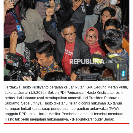
Terdakwa Hasto Kristiyanto berjalan keluar Rutan KPK Gedung Merah Putih,
Jakarta, Jumat (1/8/2025). Sekjen PDI Perjuangan Hasto Kristiyanto resmi
bebas dari tahanan usai mendapatkan amnesti dari Presiden Prabowo
Subianto. Sebelumnya, Hasto diketahui telah diconis hukuman 3,5 tahun
kurungan terkait kasus suap pengurusan pergantian antarwaktu (PAW)
anggota DPR untuk Harun Masiku. Pemberian amnesti tersebut membuat
Hasto tak perlu menjalani hukumannya. - (Republika/Thoudy Badai)