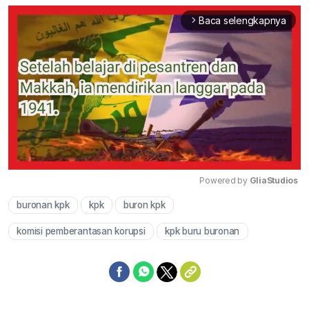
Baca selengkapnya
arrow_forward_ios
Powered by 
GliaStudios
buronan kpk
kpk
buron kpk
Mute
komisi pemberantasan korupsi
kpk buru buronan