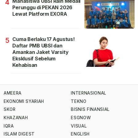
Mahasiswa UBSI Raih Medali
4
Perunggu di PEKAN 2026
Lewat Platform EXORA
Cuma Berlaku 17 Agustus!
5
Daftar PMB UBSI dan
Amankan Jaket Varsity
Eksklusif Sebelum
Kehabisan
AMEERA
INTERNASIONAL
EKONOMI SYARIAH
TEKNO
SKOR
BISNIS FINANSIAL
KHAZANAH
ESGNOW
IQRA
VISUAL
ISLAM DIGEST
ENGLISH