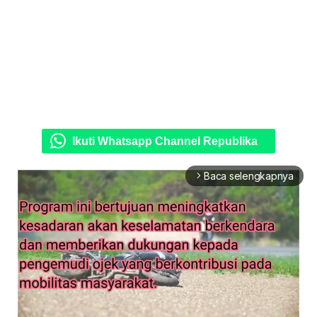
Ikuti Whatsapp Channel Republika
Baca selengkapnya
arrow_forward_ios