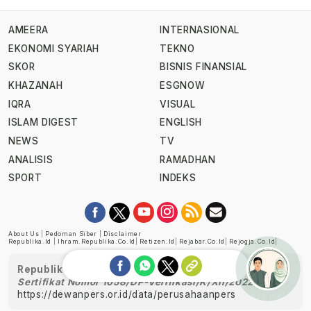
AMEERA
INTERNASIONAL
EKONOMI SYARIAH
TEKNO
SKOR
BISNIS FINANSIAL
KHAZANAH
ESGNOW
IQRA
VISUAL
ISLAM DIGEST
ENGLISH
NEWS
TV
ANALISIS
RAMADHAN
SPORT
INDEKS
About Us
|
Pedoman Siber
|
Disclaimer
Republika.id
|
Ihram.republika.co.id
|
Retizen.id
|
Rejabar.co.id
|
Rejogja.co.id
|
Republika telah diverifikasi oleh Dewan Pers
Sertifikat Nomor 1058/DP-Verifikasi/K/XII/2022
https://dewanpers.or.id/data/perusahaanpers
Ask me!