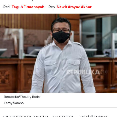
Red:
Teguh Firmansyah
Rep:
Nawir Arsyad Akbar
Republika/Thoudy Badai
Ferdy Sambo