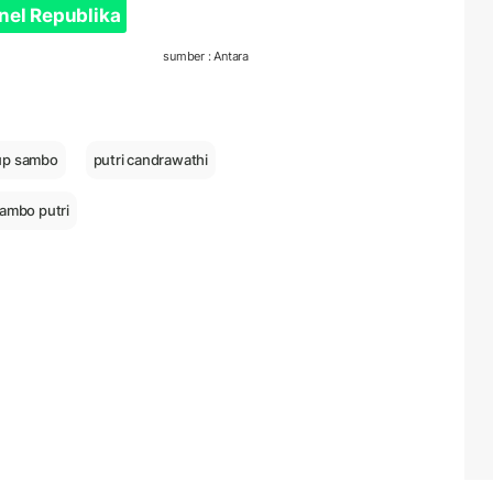
nel Republika
sumber : Antara
up sambo
putri candrawathi
ambo putri