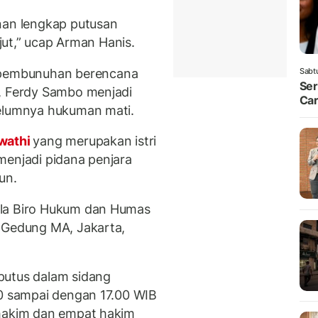
nan lengkap putusan
njut,” ucap Arman Hanis.
pembunuhan berencana
Sabt
Ser
t, Ferdy Sambo menjadi
Car
belumnya hukuman mati.
wathi
yang merupakan istri
 menjadi pidana penjara
un.
ala Biro Hukum dan Humas
i Gedung MA, Jakarta,
putus dalam sidang
00 sampai dengan 17.00 WIB
 hakim dan empat hakim