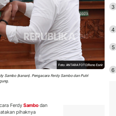
3
4
5
Foto: ANTARA FOTO/Reno Esnir
6
dy Sambo (kanan). Pengacara Ferdy Sambo dan Putri
gung.
cara Ferdy
Sambo
dan
gatakan pihaknya