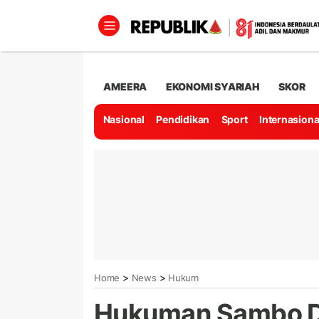
AMEERA
EKONOMI SYARIAH
SKOR
Nasional
Pendidikan
Sport
Internasiona
>
>
Home
News
Hukum
Hukuman Sambo Di