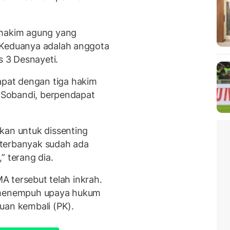
 hakim agung yang
 Keduanya adalah anggota
s 3 Desnayeti.
pat dengan tiga hakim
a Sobandi, berpendapat
kan untuk dissenting
a terbanyak sudah ada
” terang dia.
MA tersebut telah inkrah.
a menempuh upaya hukum
uan kembali (PK).