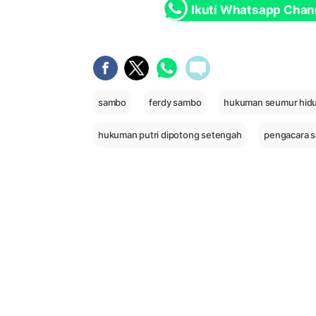
Ikuti Whatsapp Chan
sambo
ferdy sambo
hukuman seumur hid
hukuman putri dipotong setengah
pengacara s