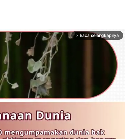
Baca selengkapnya
arrow_forward_ios