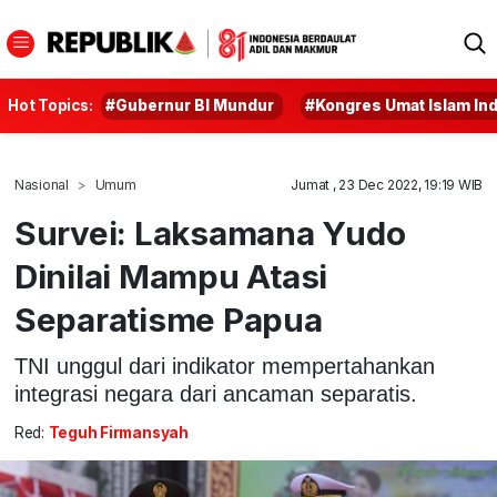
Hot Topics:
#Gubernur BI Mundur
#Kongres Umat Islam In
Nasional
Umum
Jumat , 23 Dec 2022, 19:19 WIB
Survei: Laksamana Yudo
Dinilai Mampu Atasi
Separatisme Papua
TNI unggul dari indikator mempertahankan
integrasi negara dari ancaman separatis.
Red:
Teguh Firmansyah