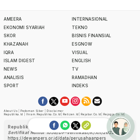
AMEERA
INTERNASIONAL
EKONOMI SYARIAH
TEKNO
SKOR
BISNIS FINANSIAL
KHAZANAH
ESGNOW
IQRA
VISUAL
ISLAM DIGEST
ENGLISH
NEWS
TV
ANALISIS
RAMADHAN
SPORT
INDEKS
About Us
|
Pedoman Siber
|
Disclaimer
Republika.id
|
Ihram.republika.co.id
|
Retizen.id
|
Rejabar.co.id
|
Rejogja.co.id
|
Republika telah diverifikasi oleh Dewan Pers
Sertifikat Nomor 1058/DP-Verifikasi/K/XII/2022
https://dewanpers.or.id/data/perusahaanpers
Ask me!