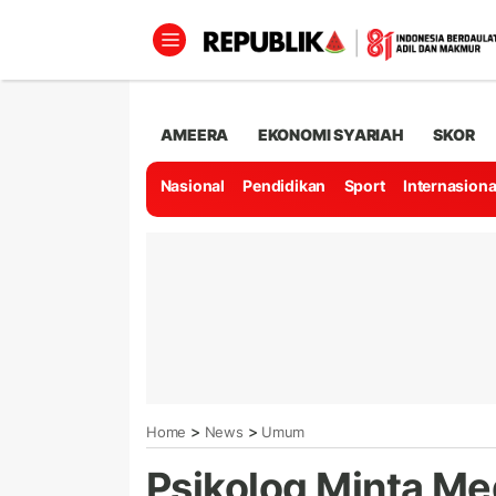
AMEERA
EKONOMI SYARIAH
SKOR
Nasional
Pendidikan
Sport
Internasiona
>
>
Home
News
Umum
Psikolog Minta Me