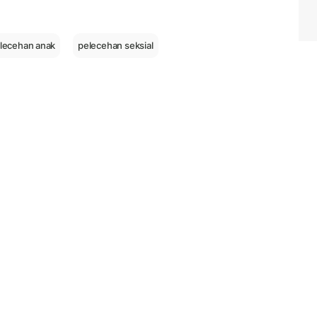
lecehan anak
pelecehan seksial