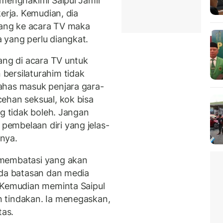
 menghakimi Saipul Jamil
erja. Kemudian, dia
ndang ke acara TV maka
 yang perlu diangkat.
ang di acara TV untuk
bersilaturahim tidak
ahas masuk penjara gara-
ehan seksual, kok bisa
ng tidak boleh. Jangan
embelaan diri yang jelas-
anya.
 membatasi yang akan
ada batasan dan media
 Kemudian meminta Saipul
 tindakan. Ia menegaskan,
tas.