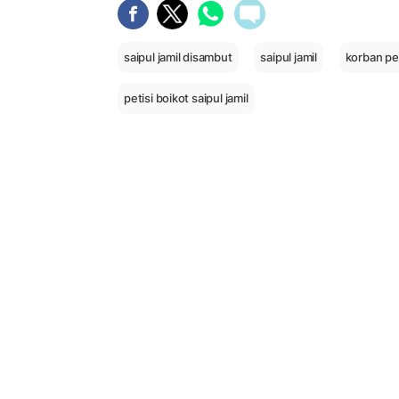
saipul jamil disambut
saipul jamil
korban pe
petisi boikot saipul jamil