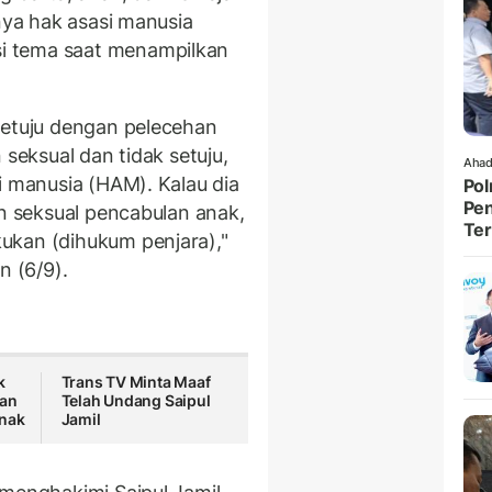
unya hak asasi manusia
i tema saat menampilkan
setuju dengan pelecehan
 seksual dan tidak setuju,
Ahad
i manusia (HAM). Kalau dia
Pol
Pen
an seksual pencabulan anak,
Ter
ukan (dihukum penjara),"
n (6/9).
k
Trans TV Minta Maaf
gan
Telah Undang Saipul
nak
Jamil