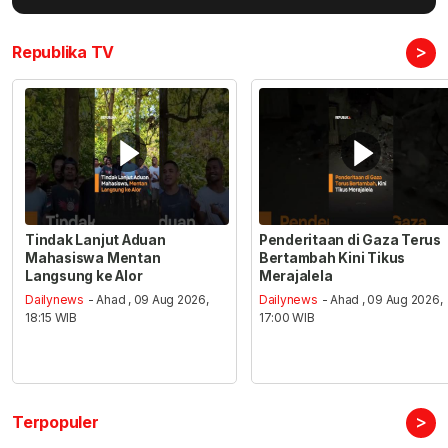
>
Republika TV
Tindak Lanjut Aduan
Penderitaan di Gaza Terus
Mahasiswa Mentan
Bertambah Kini Tikus
Langsung ke Alor
Merajalela
Dailynews
- Ahad , 09 Aug 2026,
Dailynews
- Ahad , 09 Aug 2026,
18:15 WIB
17:00 WIB
>
Terpopuler