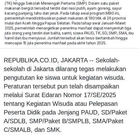
(TK) hingga Sekolah Menengah Pertama (SMP). Dalam satu paket
makanan bergizi tersebut terdiri dari nasi putih, ayam goreng, sayur
kacang panjang, tahu dan jeruk. Pada tahap awal program MBG ini,
pemerintah mendistribusikan paket makanan di 190 titik di 26 provinsi
mulai dari Aceh hingga Papua Selatan. Pada tahap awal Januari-Maret
2025, pemerintah menargetkan penerima manfaat dapat menyentuh tiga
juta orang yang terdiri dari balita, santri, siswa PAUD, TK, SD, SMP, SMA, ibu
hamil dan ibu menyusui. Jumlah tersebut akan terus bertambah hingga
mencapai 15 juta penerima manfaat pada akhir tahun 2025.
REPUBLIKA.CO.ID, JAKARTA -- Sekolah-
sekolah di Jakarta dilarang tegas melakukan
pengututan ke siswa untuk kegiatan wisuda.
Peraturan tersebut pun telah disampaikan
melalui Surat Edaran Nomor 17/SE/2025
tentang Kegiatan Wisuda atau Pelepasan
Peserta Didik pada Jenjang PAUD, SD/Paket
A/SDLB, SMP/Paket B/SMPLB, SMA/Paket
C/SMALB, dan SMK.