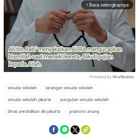
Baca selengkapnya
arrow_forward_ios
Powered by 
GliaStudios
wisuda sekolah
larangan wisuda sekolah
Mute
wisuda sekolah jakarta
pungutan wisuda sekolah
dinas pendidikan dki jakarta
pramono anung