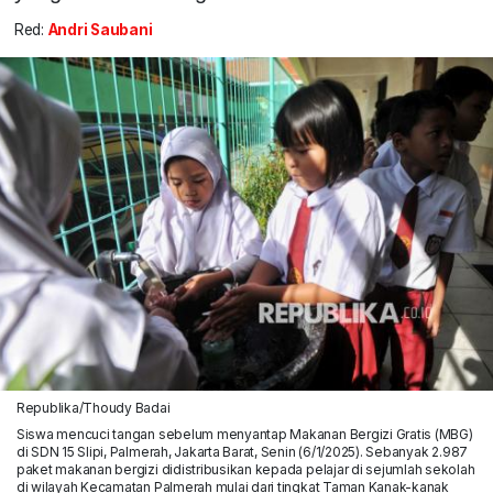
Red:
Andri Saubani
Republika/Thoudy Badai
Siswa mencuci tangan sebelum menyantap Makanan Bergizi Gratis (MBG)
di SDN 15 Slipi, Palmerah, Jakarta Barat, Senin (6/1/2025). Sebanyak 2.987
paket makanan bergizi didistribusikan kepada pelajar di sejumlah sekolah
di wilayah Kecamatan Palmerah mulai dari tingkat Taman Kanak-kanak