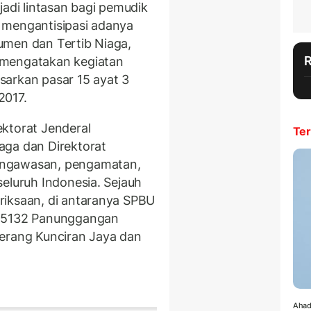
di lintasan bagi pemudik
 mengantisipasi adanya
umen dan Tertib Niaga,
 mengatakan kegiatan
sarkan pasar 15 ayat 3
2017.
ktorat Jenderal
Ter
aga dan Direktorat
engawasan, pengamatan,
eluruh Indonesia. Sejauh
riksaan, di antaranya SPBU
.15132 Panunggangan
gerang Kunciran Jaya dan
Ahad