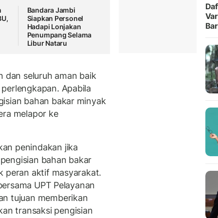
Daf
n
Bandara Jambi
Var
BU,
Siapkan Personel
Ba
Hadapi Lonjakan
Penumpang Selama
Libur Nataru
an dan seluruh aman baik
 perlengkapan. Apabila
gisian bahan bakar minyak
era melapor ke
an penindakan jika
pengisian bahan bakar
k peran aktif masyarakat.
an bersama UPT Pelayanan
an tujuan memberikan
n transaksi pengisian