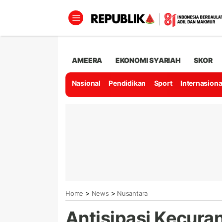
AMEERA
EKONOMI SYARIAH
SKOR
Nasional
Pendidikan
Sport
Internasiona
>
>
Home
News
Nusantara
Antisipasi Kecura