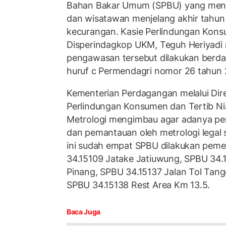
Bahan Bakar Umum (SPBU) yang menja
dan wisatawan menjelang akhir tahun
kecurangan. Kasie Perlindungan Kons
Disperindagkop UKM, Teguh Heriyadi
pengawasan tersebut dilakukan berda
huruf c Permendagri nomor 26 tahun 
Kementerian Perdagangan melalui Dire
Perlindungan Konsumen dan Tertib Ni
Metrologi mengimbau agar adanya p
dan pemantauan oleh metrologi legal s
ini sudah empat SPBU dilakukan peme
34.15109 Jatake Jatiuwung, SPBU 34
Pinang, SPBU 34.15137 Jalan Tol Tan
SPBU 34.15138 Rest Area Km 13.5.
Baca Juga