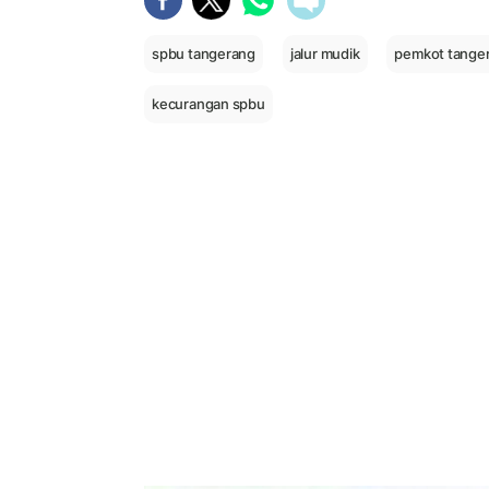
spbu tangerang
jalur mudik
pemkot tange
kecurangan spbu