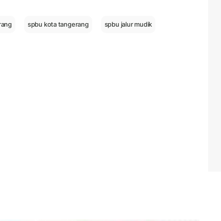
rang
spbu kota tangerang
spbu jalur mudik