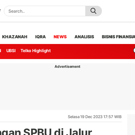
KHAZANAH
IQRA
NEWS
ANALISIS
BISNIS FINANSI
l
UBSI
Telko Highlight
Advertisement
Selasa 19 Dec 2023 17:57 WIB
ngan SPBU di Jalur