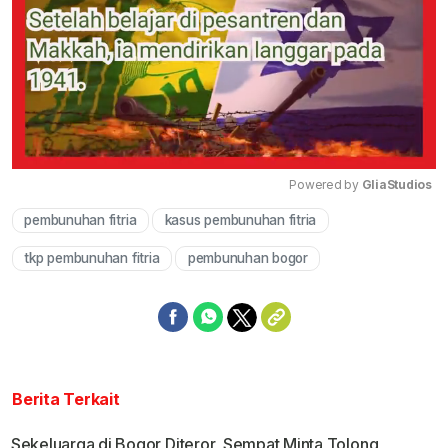
Powered by 
GliaStudios
pembunuhan fitria
kasus pembunuhan fitria
Mute
tkp pembunuhan fitria
pembunuhan bogor
Berita Terkait
Sekeluarga di Bogor Diteror, Sempat Minta Tolong,