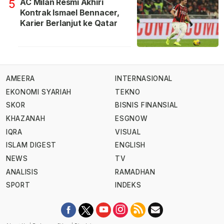
AC Milan Resmi Akhiri
5
Kontrak Ismael Bennacer,
Karier Berlanjut ke Qatar
AMEERA
INTERNASIONAL
EKONOMI SYARIAH
TEKNO
SKOR
BISNIS FINANSIAL
KHAZANAH
ESGNOW
IQRA
VISUAL
ISLAM DIGEST
ENGLISH
NEWS
TV
ANALISIS
RAMADHAN
SPORT
INDEKS