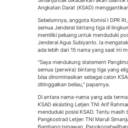
Simanjuntak dikabarkan akan dilantik 
Angkatan Darat (KSAD) menggantikan
Sebelumnya, anggota Komisi I DPR RI
semua Jenderal bintang tiga di lingk
memiliki peluang untuk menduduki po
Jenderal Agus Subiyanto. Ia mengata
ada lebih dari 15 nama yang saat ini 
"Saya mendukung statement Panglima
semua (perwira) bintang tiga yang eli
bisa dinominasikan sebagai calon KSA
ditinggalkan beliau," paparnya.
Di antara nama-nama yang ada terma
KSAD eksisting Letjen TNI Arif Rahma
menduduki posisi KSAD. Tentu masih b
Pangkostrad Letjen TNI Maruli Simanj
Bambang Ismawan, Pangkogabwilhan III