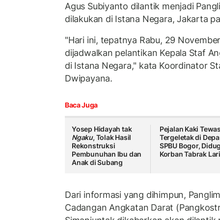
Agus Subiyanto dilantik menjadi Pangl
dilakukan di Istana Negara, Jakarta p
"Hari ini, tepatnya Rabu, 29 November
dijadwalkan pelantikan Kepala Staf A
di Istana Negara," kata Koordinator St
Dwipayana.
Baca Juga
Yosep Hidayah tak
Pejalan Kaki Tewa
Ngaku
, Tolak Hasil
Tergeletak di Dep
Rekonstruksi
SPBU Bogor, Didu
Pembunuhan Ibu dan
Korban Tabrak Lar
Anak di Subang
Dari informasi yang dihimpun, Pangli
Cadangan Angkatan Darat (Pangkostra