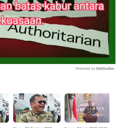
Powered by 
GliaStudios
Mute