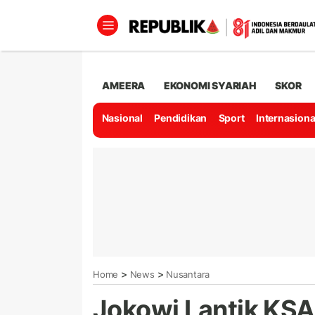
AMEERA
EKONOMI SYARIAH
SKOR
Nasional
Pendidikan
Sport
Internasiona
>
>
Home
News
Nusantara
Jokowi Lantik KSAD