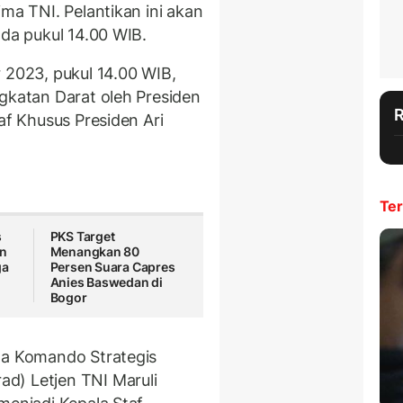
ima TNI. Pelantikan ini akan
ada pukul 14.00 WIB.
 2023, pukul 14.00 WIB,
ngkatan Darat oleh Presiden
af Khusus Presiden Ari
Ter
s
PKS Target
an
Menangkan 80
ga
Persen Suara Capres
i
Anies Baswedan di
Bogor
ma Komando Strategis
d) Letjen TNI Maruli