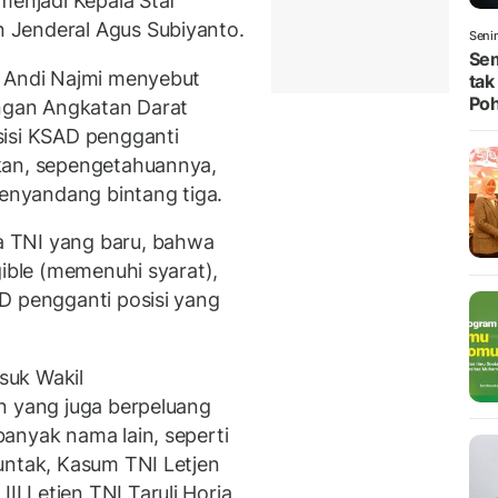
menjadi Kepala Staf
 Jenderal Agus Subiyanto.
Seni
Se
, Andi Najmi menyebut
tak
Po
ungan Angkatan Darat
sisi KSAD pengganti
kan, sepengetahuannya,
menyandang bintang tiga.
 TNI yang baru, bahwa
gible (memenuhi syarat),
D pengganti posisi yang
suk Wakil
n yang juga berpeluang
anyak nama lain, seperti
untak, Kasum TNI Letjen
 Letjen TNI Taruli Horja