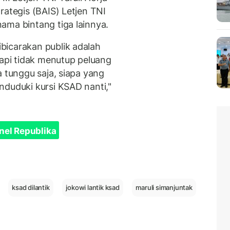
rategis (BAIS) Letjen TNI
ama bintang tiga lainnya.
bicarakan publik adalah
tapi tidak menutup peluang
a tunggu saja, siapa yang
nduduki kursi KSAD nanti,"
nel Republika
ksad dilantik
jokowi lantik ksad
maruli simanjuntak