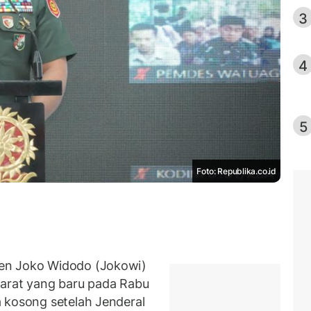
3
4
5
Foto: Republika.co.id
en Joko Widodo (Jokowi)
Darat yang baru pada Rabu
 kosong setelah Jenderal