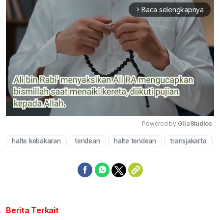
Baca selengkapnya
arrow_forward_ios
Powered by 
GliaStudios
halte kebakaran
tendean
halte tendean
transjakarta
Mute
Berita Terkait