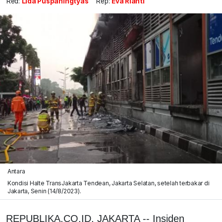
Red:
Lida Puspaningtyas
Rep:
Eva Rianti
Antara
Kondisi Halte TransJakarta Tendean, Jakarta Selatan, setelah terbakar di
Jakarta, Senin (14/8/2023).
REPUBLIKA.CO.ID, JAKARTA -- Insiden