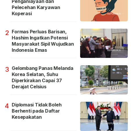
Penganiayaan dan
Pelecehan Karyawan
Koperasi
Formas Perluas Barisan,
2
Hashim Ingatkan Potensi
Masyarakat Sipil Wujudkan
Indonesia Emas
Gelombang Panas Melanda
3
Korea Selatan, Suhu
Diperkirakan Capai 37
Derajat Celsius
Diplomasi Tidak Boleh
4
Berhenti pada Daftar
Kesepakatan