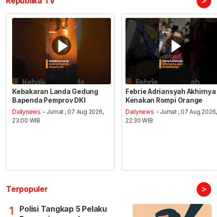
>
Republika TV
Kebakaran Landa Gedung
Febrie Adriansyah Akhirnya
Bapenda Pemprov DKI
Kenakan Rompi Orange
Dailynews
- Jumat , 07 Aug 2026,
Dailynews
- Jumat , 07 Aug 2026
23:00 WIB
22:30 WIB
>
Terpopuler
Polisi Tangkap 5 Pelaku
1