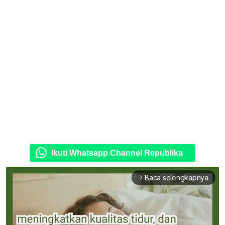
Ikuti Whatsapp Channel Republika
Baca selengkapnya
arrow_forward_ios