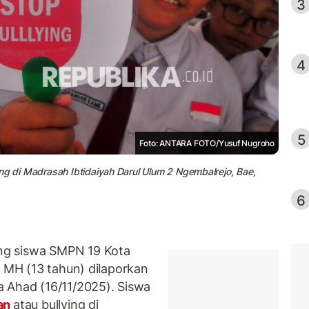
3
4
5
Foto: ANTARA FOTO/Yusuf Nugroho
ng di Madrasah Ibtidaiyah Darul Ulum 2 Ngembalrejo, Bae,
6
ng siswa SMPN 19 Kota
l MH (13 tahun) dilaporkan
 Ahad (16/11/2025). Siswa
an
atau bullying di