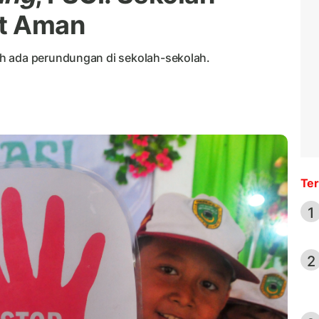
at Aman
h ada perundungan di sekolah-sekolah.
Ter
1
2