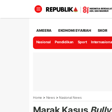
AMEERA
EKONOMI SYARIAH
SKOR
Nasional
Pendidikan
Sport
Internasiona
>
>
Home
News
Nasional News
Marak Kasus
Bully