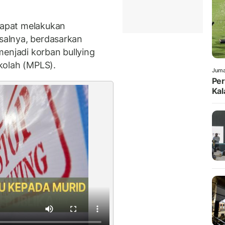
 dapat melakukan
asalnya, berdasarkan
menjadi korban bullying
kolah (MPLS).
Juma
Per
Kal