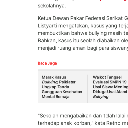
sekolahnya.
Ketua Dewan Pakar Federasi Serikat G
Listyarti mengatakan, kasus yang terja
membuktikan bahwa bullying masih ter
Bahkan, kasus itu seolah diabaikan o
menjadi ruang aman bagi para siswan
Baca Juga
Marak Kasus
Walkot Tangsel
Bullying
, Psikiater
Evaluasi SMPN 19
Ungkap Tanda
Usai Siswa Menin
Gangguan Kesehatan
Diduga Usai Alami
Mental Remaja
Bullying
"Sekolah mengabaikan dan telah lala
terhadap anak korban," kata Retno me