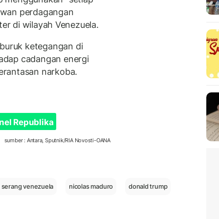
lawan perdagangan
ter di wilayah Venezuela.
uruk ketegangan di
adap cadangan energi
erantasan narkoba.
nel Republika
sumber : Antara, Sputnik/RIA Novosti-OANA
 serang venezuela
nicolas maduro
donald trump