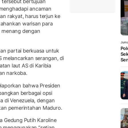
tersebut bertujuan
m menghadapi ancaman
dan rakyat, harus terjun ke
tahankan warisan para
uk menang dengan
Juma
Pol
lan partai berkuasa untuk
Sek
S melancarkan serangan, di
Sen
an laut AS di Karibia
an narkoba.
elaporkan bahwa Presiden
angkan berbagai opsi
ba di Venezuela, dengan
hkan pemerintahan Maduro.
a Gedung Putih Karoline
p menggunakan “setiap