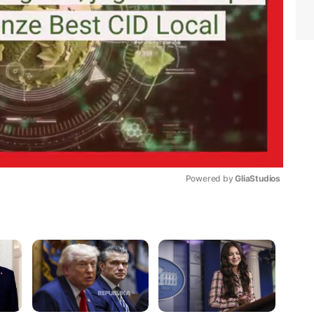
Powered by 
GliaStudios
Mute