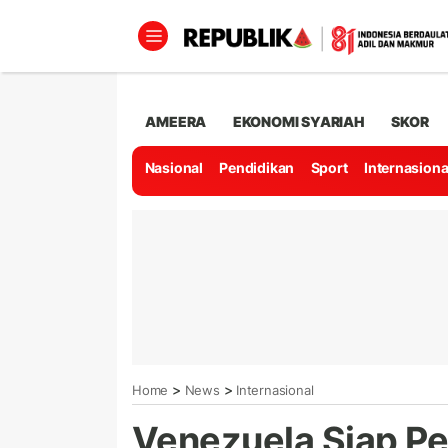
AMEERA
EKONOMI SYARIAH
SKOR
Nasional
Pendidikan
Sport
Internasiona
>
>
Home
News
Internasional
Venezuela Siap P