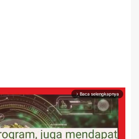
Baca selengkapnya
arrow_forward_ios