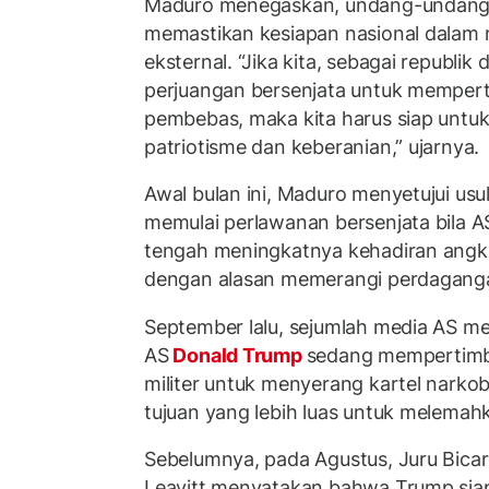
Maduro menegaskan, undang-undang 
memastikan kesiapan nasional dala
eksternal. “Jika kita, sebagai republik 
perjuangan bersenjata untuk memper
pembebas, maka kita harus siap unt
patriotisme dan keberanian,” ujarnya.
Awal bulan ini, Maduro menyetujui usu
memulai perlawanan bersenjata bila A
tengah meningkatnya kehadiran angkat
dengan alasan memerangi perdagang
September lalu, sejumlah media AS m
AS
Donald Trump
sedang mempertimb
militer untuk menyerang kartel narko
tujuan yang lebih luas untuk melema
Sebelumnya, pada Agustus, Juru Bicar
Leavitt menyatakan bahwa Trump sia