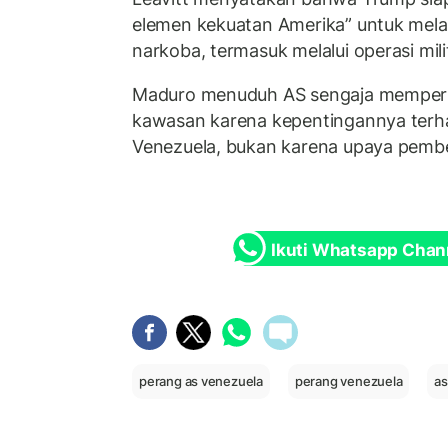
elemen kekuatan Amerika” untuk me
narkoba, termasuk melalui operasi mili
Maduro menuduh AS sengaja memperb
kawasan karena kepentingannya terh
Venezuela, bukan karena upaya pemb
Ikuti Whatsapp Chan
perang as venezuela
perang venezuela
as