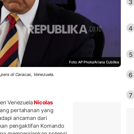
3
4
5
Foto: AP Photo/Ariana Cubillos
6
pers di Caracas, Venezuela.
7
en Venezuela
Nicolas
ang pertahanan yang
dapi ancaman dari
hkan pengaktifan Komando
una mempersiapkan potensi