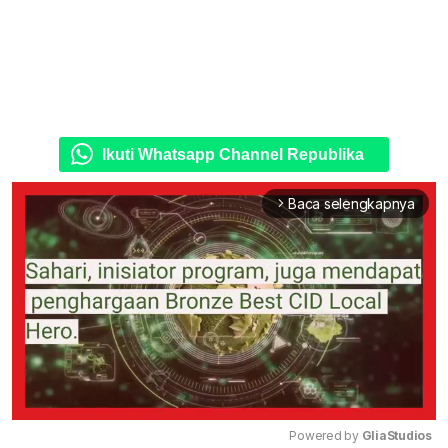
Ikuti Whatsapp Channel Republika
Baca selengkapnya
arrow_forward_ios
Powered by 
GliaStudios