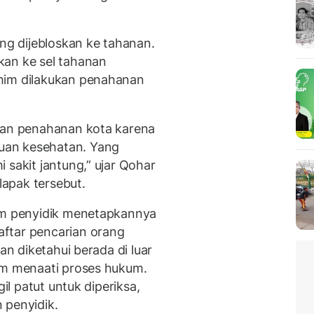
ung dijebloskan ke tahanan.
kan ke sel tahanan
him dilakukan penahanan
ukan penahanan kota karena
uan kesehatan. Yang
 sakit jantung,” ujar Qohar
apak tersebut.
tim penyidik menetapkannya
ftar pencarian orang
an diketahui berada di luar
am menaati proses hukum.
gil patut untuk diperiksa,
 penyidik.