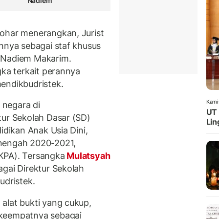
Nadiem
Qohar menerangkan, Jurist
annya sebagai staf khusus
4 Nadiem Makarim.
gka terkait perannya
endikbudristek.
Kami
 negara di
UT 
tur Sekolah Dasar (SD)
Lin
idikan Anak Usia Dini,
enengah 2020-2021,
KPA). Tersangka
Mulatsyah
agai Direktur Sekolah
dristek.
alat bukti yang cukup,
 keempatnya sebagai