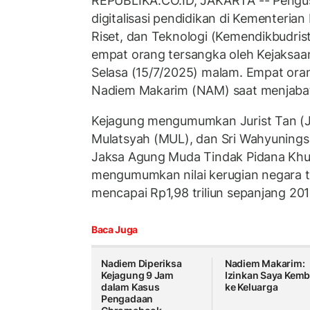
REPUBLIKA.CO.ID, JAKARTA -- Pengus
digitalisasi pendidikan di Kementeria
Riset, dan Teknologi (Kemendikbudris
empat orang tersangka oleh Kejaksaa
Selasa (15/7/2025) malam. Empat ora
Nadiem Makarim (NAM) saat menjabat
Kejagung mengumumkan Jurist Tan (JT)
Mulatsyah (MUL), dan Sri Wahyunings
Jaksa Agung Muda Tindak Pidana Khu
mengumumkan nilai kerugian negara te
mencapai Rp1,98 triliun sepanjang 20
Baca Juga
Nadiem Diperiksa
Nadiem Makarim:
Kejagung 9 Jam
Izinkan Saya Kemb
dalam Kasus
ke Keluarga
Pengadaan