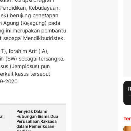
utan korupsi program
n Pendidikan, Kebudayaan,
tek) berujung penetapan
n Agung (Kejagung) pada
ng ini merupakan pembantu
 sebagai Mendikbudristek.
, Ibrahim Arif (IA),
ih (SW) sebagai tersangka.
sus (Jampidsus) pun
rkait kasus tersebut
19-2020.
Penyidik Dalami
ali
Hubungan Bisnis Dua
Ter
Perusahaan Raksasa
dalam Pemeriksaan