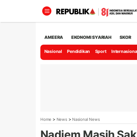
AMEERA
EKONOMI SYARIAH
SKOR
Nasional
Pendidikan
Sport
Internasiona
>
>
Home
News
Nasional News
Nadiem Masih Saks