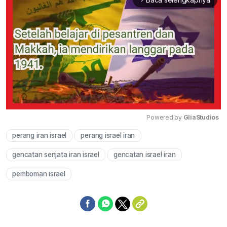
Powered by 
GliaStudios
perang iran israel
perang israel iran
Mute
gencatan senjata iran israel
gencatan israel iran
pemboman israel