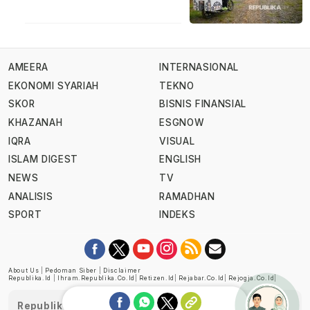
AMEERA
INTERNASIONAL
EKONOMI SYARIAH
TEKNO
SKOR
BISNIS FINANSIAL
KHAZANAH
ESGNOW
IQRA
VISUAL
ISLAM DIGEST
ENGLISH
NEWS
TV
ANALISIS
RAMADHAN
SPORT
INDEKS
About Us
|
Pedoman Siber
|
Disclaimer
Republika.id
|
Ihram.republika.co.id
|
Retizen.id
|
Rejabar.co.id
|
Rejogja.co.id
|
Republika telah diverifikasi oleh Dewan Pers