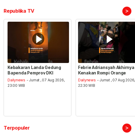
>
Republika TV
Kebakaran Landa Gedung
Febrie Adriansyah Akhirnya
Bapenda Pemprov DKI
Kenakan Rompi Orange
Dailynews
- Jumat , 07 Aug 2026,
Dailynews
- Jumat , 07 Aug 2026
23:00 WIB
22:30 WIB
>
Terpopuler