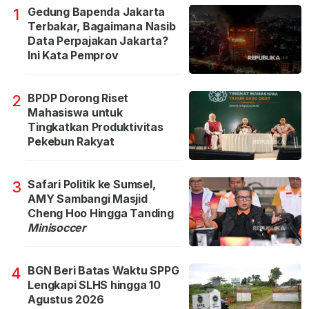
Gedung Bapenda Jakarta
1
Terbakar, Bagaimana Nasib
Data Perpajakan Jakarta?
Ini Kata Pemprov
BPDP Dorong Riset
2
Mahasiswa untuk
Tingkatkan Produktivitas
Pekebun Rakyat
Safari Politik ke Sumsel,
3
AMY Sambangi Masjid
Cheng Hoo Hingga Tanding
Minisoccer
BGN Beri Batas Waktu SPPG
4
Lengkapi SLHS hingga 10
Agustus 2026