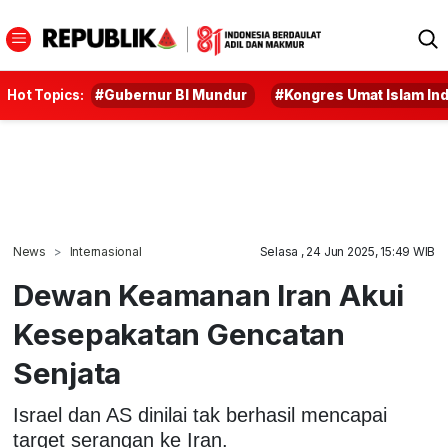
Hot Topics:
#Gubernur BI Mundur
#Kongres Umat Islam In
News
Internasional
Selasa , 24 Jun 2025, 15:49 WIB
Dewan Keamanan Iran Akui
Kesepakatan Gencatan
Senjata
Israel dan AS dinilai tak berhasil mencapai
target serangan ke Iran.