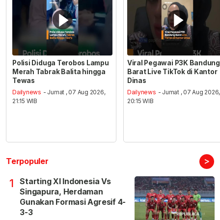
Polisi Diduga Terobos Lampu
Viral Pegawai P3K Bandung
Merah Tabrak Balita hingga
Barat Live TikTok di Kantor
Tewas
Dinas
Dailynews
- Jumat , 07 Aug 2026,
Dailynews
- Jumat , 07 Aug 2026
21:15 WIB
20:15 WIB
>
Terpopuler
Starting XI Indonesia Vs
1
Singapura, Herdaman
Gunakan Formasi Agresif 4-
3-3