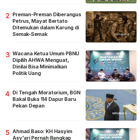
Preman-Preman Diberangus
2
Petrus, Mayat Bertato
Ditemukan dalam Karung di
Semak-Semak
Wacana Ketua Umum PBNU
3
Dipilih AHWA Menguat,
Dinilai Bisa Minimalkan
Politik Uang
Di Tengah Moratorium, BGN
4
Bakal Buka 114 Dapur Baru
Pekan Depan
Ahmad Baso: KH Hasyim
5
Asy'ari Pernah Rangkap