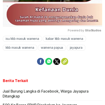
Powered by 
GliaStudios
isu kkb masuk wamena
kabar kkb masuk wamena
Mute
kkb masuk wamena
wamena papua
jayapura
Berita Terkait
Jual Burung Langka di Facebook, Warga Jayapura
Ditangkap