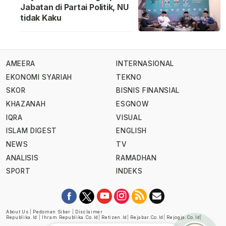
Jabatan di Partai Politik, NU
tidak Kaku
AMEERA
INTERNASIONAL
EKONOMI SYARIAH
TEKNO
SKOR
BISNIS FINANSIAL
KHAZANAH
ESGNOW
IQRA
VISUAL
ISLAM DIGEST
ENGLISH
NEWS
TV
ANALISIS
RAMADHAN
SPORT
INDEKS
About Us
|
Pedoman Siber
|
Disclaimer
Republika.id
|
Ihram.republika.co.id
|
Retizen.id
|
Rejabar.co.id
|
Rejogja.co.id
|