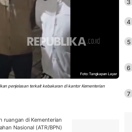
3
4
5
6
Foto: Tangkapan Layar
n penjelasan terkait kebakaran di kantor Kementerian
7
 ruangan di Kementerian
nahan Nasional (ATR/BPN)