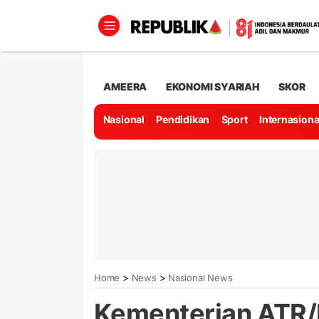
AMEERA
EKONOMI SYARIAH
SKOR
Nasional
Pendidikan
Sport
Internasiona
>
>
Home
News
Nasional News
Kementerian ATR/