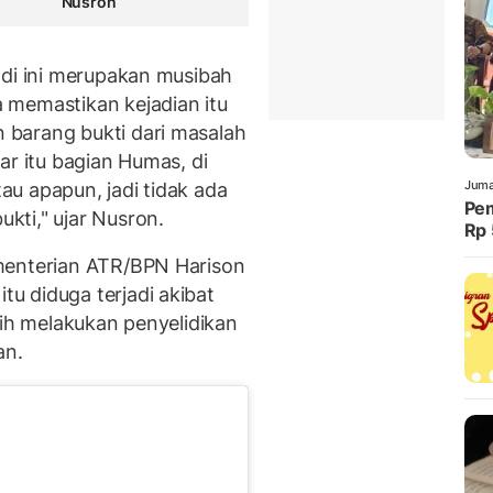
Nusron
adi ini merupakan musibah
 memastikan kejadian itu
barang bukti dari masalah
ar itu bagian Humas, di
Juma
u apapun, jadi tidak ada
Pem
ti," ujar Nusron.
Rp 
menterian ATR/BPN Harison
u diduga terjadi akibat
sih melakukan penyelidikan
an.