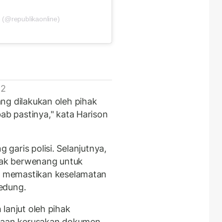
 (@republikaonline)
 2
dang dilakukan oleh pihak
b pastinya," kata Harison
g garis polisi. Selanjutnya,
ihak berwenang untuk
 memastikan keselamatan
edung.
h lanjut oleh pihak
ataan kerusakan dokumen