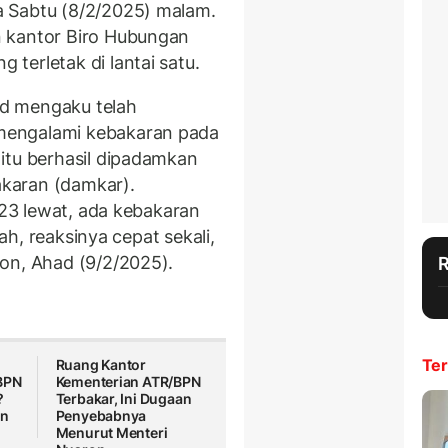
 Sabtu (8/2/2025) malam.
 kantor Biro Hubungan
terletak di lantai satu.
d mengaku telah
mengalami kebakaran pada
itu berhasil dipadamkan
karan (damkar).
m 23 lewat, ada kebakaran
lah, reaksinya cepat sekali,
on, Ahad (9/2/2025).
Ter
Ruang Kantor
BPN
Kementerian ATR/BPN
?
Terbakar, Ini Dugaan
on
Penyebabnya
Menurut Menteri