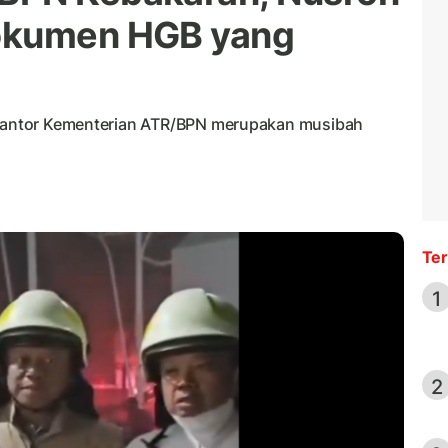
okumen HGB yang
i kantor Kementerian ATR/BPN merupakan musibah
Ter
1
2