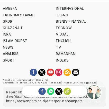
AMEERA
INTERNASIONAL
EKONOMI SYARIAH
TEKNO
SKOR
BISNIS FINANSIAL
KHAZANAH
ESGNOW
IQRA
VISUAL
ISLAM DIGEST
ENGLISH
NEWS
TV
ANALISIS
RAMADHAN
SPORT
INDEKS
About Us
|
Pedoman Siber
|
Disclaimer
Republika.id
|
Ihram.republika.co.id
|
Retizen.id
|
Rejabar.co.id
|
Rejogja.co.id
|
Republika telah diverifikasi oleh Dewan Pers
Sertifikat Nomor 1058/DP-Verifikasi/K/XII/2022
https://dewanpers.or.id/data/perusahaanpers
Ask me!