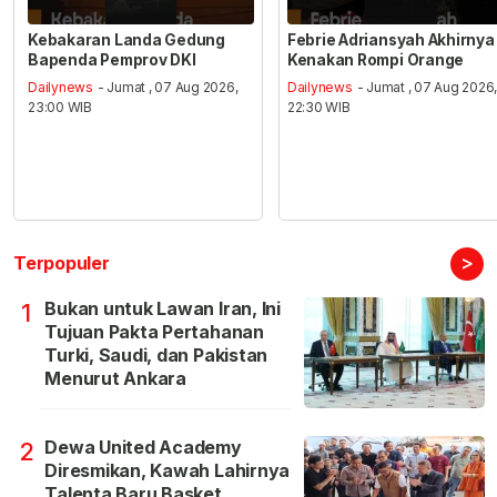
Kebakaran Landa Gedung
Febrie Adriansyah Akhirnya
Bapenda Pemprov DKI
Kenakan Rompi Orange
Dailynews
- Jumat , 07 Aug 2026,
Dailynews
- Jumat , 07 Aug 2026
23:00 WIB
22:30 WIB
>
Terpopuler
Bukan untuk Lawan Iran, Ini
1
Tujuan Pakta Pertahanan
Turki, Saudi, dan Pakistan
Menurut Ankara
Dewa United Academy
2
Diresmikan, Kawah Lahirnya
Talenta Baru Basket