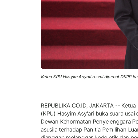
Ketua KPU Hasyim Asyari resmi dipecat DKPP kar
REPUBLIKA.CO.ID, JAKARTA -- Ketua 
(KPU) Hasyim Asy'ari buka suara usai 
Dewan Kehormatan Penyelenggara Pem
asusila terhadap Panitia Pemilihan Lu
dianggap melanggar kode etik dan pe