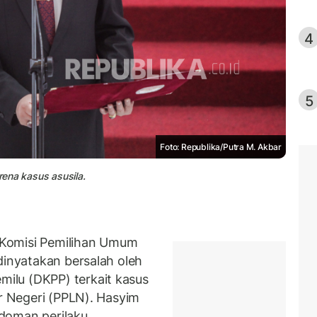
4
5
Foto: Republika/Putra M. Akbar
ena kasus asusila.
Komisi Pemilihan Umum
dinyatakan bersalah oleh
ilu (DKPP) terkait kasus
ar Negeri (PPLN). Hasyim
doman perilaku