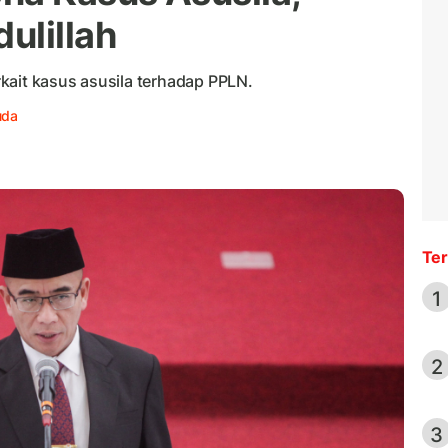
ulillah
kait kasus asusila terhadap PPLN.
uda
Ter
1
2
3