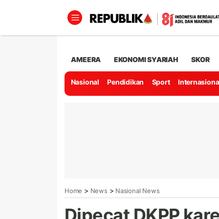
AMEERA
EKONOMI SYARIAH
SKOR
Nasional
Pendidikan
Sport
Internasiona
>
>
Home
News
Nasional News
Dipecat DKPP kare