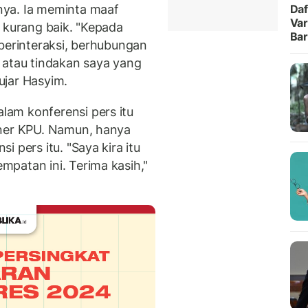
nya. Ia meminta maaf
Daf
Var
 kurang baik. "Kepada
Ba
 berinteraksi, berhubungan
 atau tindakan saya yang
ujar Hasyim.
alam konferensi pers itu
oner KPU. Namun, hanya
 pers itu. "Saya kira itu
patan ini. Terima kasih,"