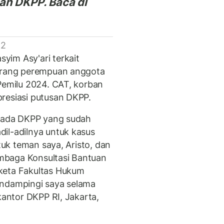
an DKPP. Baca di
 2
yim Asy'ari terkait
eorang perempuan anggota
 Pemilu 2024. CAT, korban
resiasi putusan DKPP.
epada DKPP yang sudah
il-adilnya untuk kasus
ntuk teman saya, Aristo, dan
mbaga Konsultasi Bantuan
keta Fakultas Hukum
endampingi saya selama
kantor DKPP RI, Jakarta,