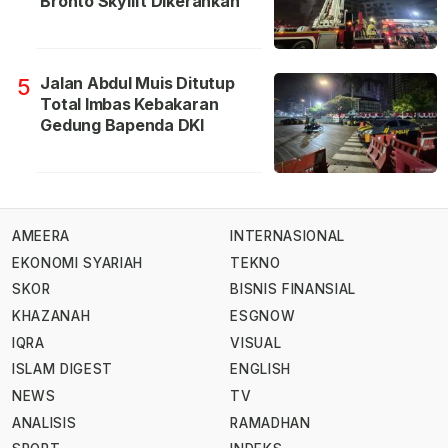
Bronto Skylift Dikerahkan
Jalan Abdul Muis Ditutup
5
Total Imbas Kebakaran
Gedung Bapenda DKI
AMEERA
INTERNASIONAL
EKONOMI SYARIAH
TEKNO
SKOR
BISNIS FINANSIAL
KHAZANAH
ESGNOW
IQRA
VISUAL
ISLAM DIGEST
ENGLISH
NEWS
TV
ANALISIS
RAMADHAN