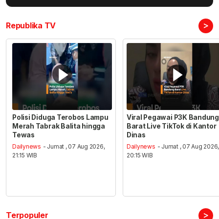
>
Republika TV
Polisi Diduga Terobos Lampu
Viral Pegawai P3K Bandung
Merah Tabrak Balita hingga
Barat Live TikTok di Kantor
Tewas
Dinas
Dailynews
- Jumat , 07 Aug 2026,
Dailynews
- Jumat , 07 Aug 2026
21:15 WIB
20:15 WIB
>
Terpopuler