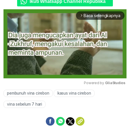
Ikuti Whatsapp Channel Republika
Baca selengkapnya
arrow_forward_ios
Powered by 
GliaStudios
pembunuh vina cirebon
kasus vina cirebon
Mute
vina sebelum 7 hari