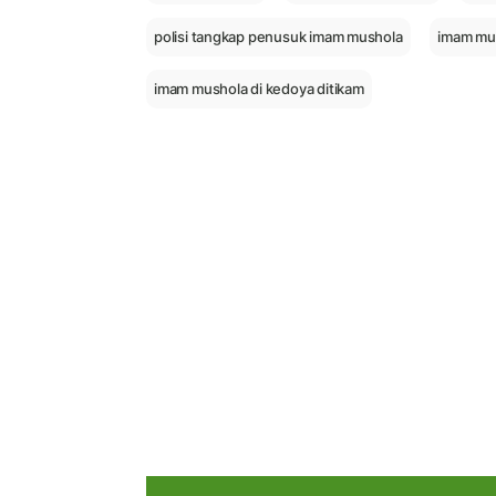
polisi tangkap penusuk imam mushola
imam mus
imam mushola di kedoya ditikam