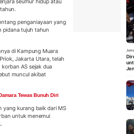
enjara seumur hidup atau
 tahun.
tentang penganiayaan yang
 pidana tujuh tahun
hnya di Kampung Muara
Juma
Dir
iok, Jakarta Utara, telah
unt
korban AS sejak dua
Jen
ebut muncul akibat
 Damara Tewas Bunuh Diri
n yang kurang baik dari MS
orban untuk menemui
.