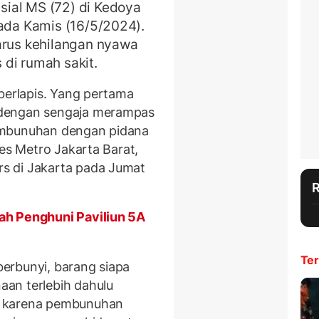
ial MS (72) di Kedoya
pada Kamis (16/5/2024).
arus kehilangan nyawa
di rumah sakit.
berlapis. Yang pertama
 dengan sengaja merampas
embunuhan dengan pidana
res Metro Jakarta Barat,
s di Jakarta pada Jumat
ah Penghuni Paviliun 5A
Ter
erbunyi, barang siapa
an terlebih dahulu
m karena pembunuhan