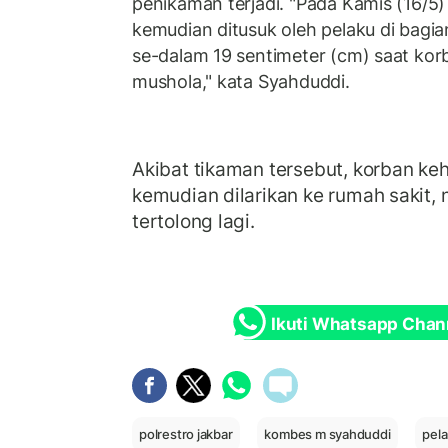
penikaman terjadi. "Pada Kamis (16/5
kemudian ditusuk oleh pelaku di bagi
se-dalam 19 sentimeter (cm) saat ko
mushola," kata Syahduddi.
Akibat tikaman tersebut, korban ke
kemudian dilarikan ke rumah sakit,
tertolong lagi.
Ikuti Whatsapp Chan
polrestro jakbar
kombes m syahduddi
pel