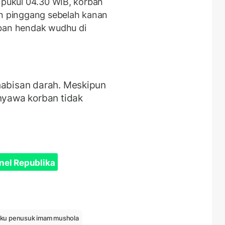
) pukul 04.30 WIB, korban
an pinggang sebelah kanan
rban hendak wudhu di
habisan darah. Meskipun
 nyawa korban tidak
nel Republika
aku penusuk imam mushola