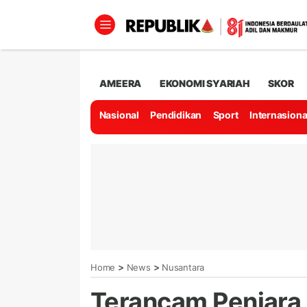
AMEERA
EKONOMI SYARIAH
SKOR
Nasional
Pendidikan
Sport
Internasiona
>
>
Home
News
Nusantara
Terancam Penjara 