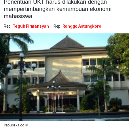
Penentuan UKT harus dilakukan dengan
mempertimbangkan kemampuan ekonomi
mahasiswa.
Red:
Teguh Firmansyah
Rep:
Ronggo Astungkoro
republika.co.id