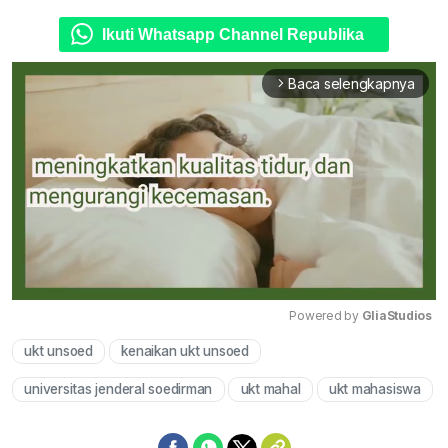
Ikuti Whatsapp Channel Republika
Baca selengkapnya
arrow_forward_ios
Powered by 
GliaStudios
ukt unsoed
kenaikan ukt unsoed
Mute
universitas jenderal soedirman
ukt mahal
ukt mahasiswa