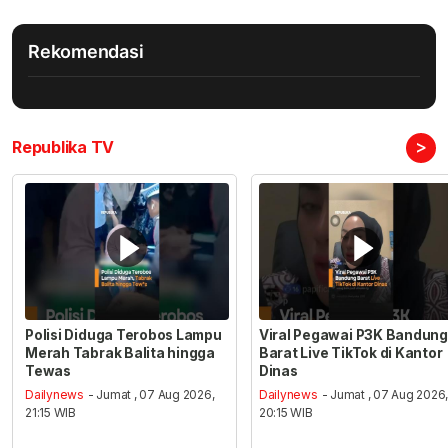
Rekomendasi
>
Republika TV
Polisi Diduga Terobos Lampu
Viral Pegawai P3K Bandung
Merah Tabrak Balita hingga
Barat Live TikTok di Kantor
Tewas
Dinas
Dailynews
- Jumat , 07 Aug 2026,
Dailynews
- Jumat , 07 Aug 2026
21:15 WIB
20:15 WIB