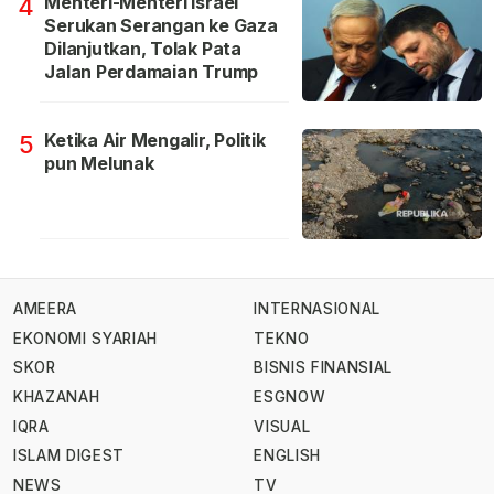
Menteri-Menteri Israel
4
Serukan Serangan ke Gaza
Dilanjutkan, Tolak Pata
Jalan Perdamaian Trump
Ketika Air Mengalir, Politik
5
pun Melunak
AMEERA
INTERNASIONAL
EKONOMI SYARIAH
TEKNO
SKOR
BISNIS FINANSIAL
KHAZANAH
ESGNOW
IQRA
VISUAL
ISLAM DIGEST
ENGLISH
NEWS
TV