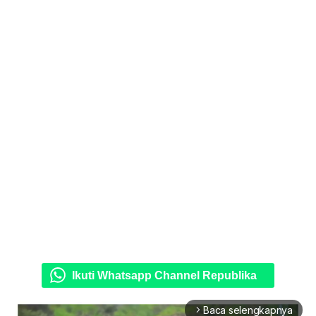
Ikuti Whatsapp Channel Republika
Baca selengkapnya
arrow_forward_ios