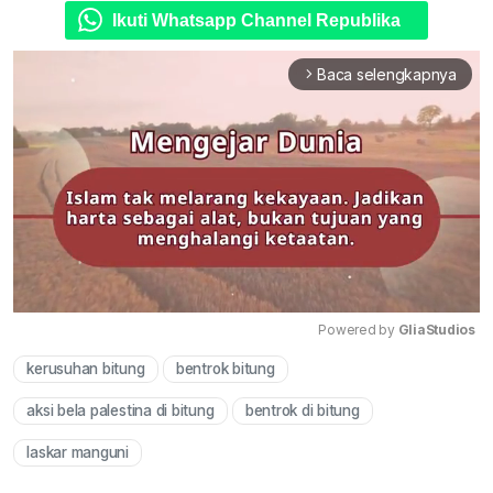
Ikuti Whatsapp Channel Republika
Baca selengkapnya
arrow_forward_ios
Powered by 
GliaStudios
kerusuhan bitung
bentrok bitung
Mute
aksi bela palestina di bitung
bentrok di bitung
laskar manguni