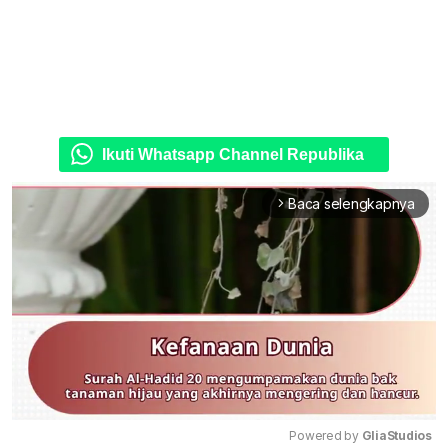
Ikuti Whatsapp Channel Republika
Baca selengkapnya
arrow_forward_ios
Powered by 
GliaStudios