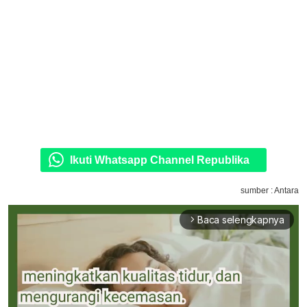
Ikuti Whatsapp Channel Republika
sumber : Antara
Baca selengkapnya
arrow_forward_ios