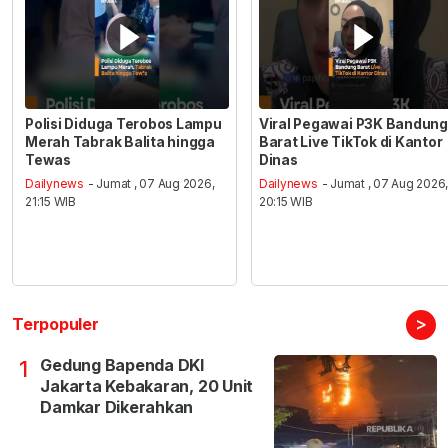
Polisi Diduga Terobos Lampu
Viral Pegawai P3K Bandung
Merah Tabrak Balita hingga
Barat Live TikTok di Kantor
Tewas
Dinas
Dailynews
- Jumat , 07 Aug 2026,
Dailynews
- Jumat , 07 Aug 2026
21:15 WIB
20:15 WIB
>
Terpopuler
Gedung Bapenda DKI
1
Jakarta Kebakaran, 20 Unit
Damkar Dikerahkan