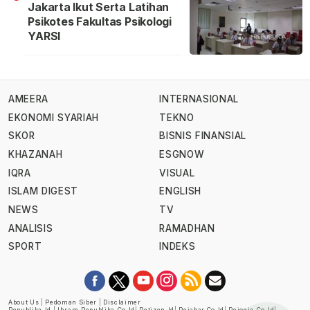
Jakarta Ikut Serta Latihan
Psikotes Fakultas Psikologi
YARSI
AMEERA
INTERNASIONAL
EKONOMI SYARIAH
TEKNO
SKOR
BISNIS FINANSIAL
KHAZANAH
ESGNOW
IQRA
VISUAL
ISLAM DIGEST
ENGLISH
NEWS
TV
ANALISIS
RAMADHAN
SPORT
INDEKS
About Us
|
Pedoman Siber
|
Disclaimer