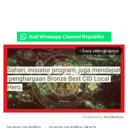
Ikuti Whatsapp Channel Republika
Baca selengkapnya
arrow_forward_ios
Powered by 
GliaStudios
layanan sim keliling
layanan sim keliling jakarta