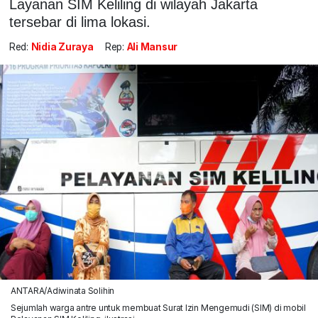
Layanan SIM Keliling di wilayah Jakarta
tersebar di lima lokasi.
Red:
Nidia Zuraya
Rep:
Ali Mansur
ANTARA/Adiwinata Solihin
Sejumlah warga antre untuk membuat Surat Izin Mengemudi (SIM) di mobil