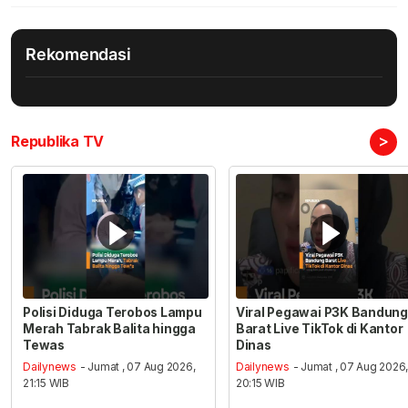
Rekomendasi
>
Republika TV
Polisi Diduga Terobos Lampu
Viral Pegawai P3K Bandung
Merah Tabrak Balita hingga
Barat Live TikTok di Kantor
Tewas
Dinas
Dailynews
- Jumat , 07 Aug 2026,
Dailynews
- Jumat , 07 Aug 2026
21:15 WIB
20:15 WIB