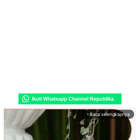
Ikuti Whatsapp Channel Republika
Baca selengkapnya
arrow_forward_ios