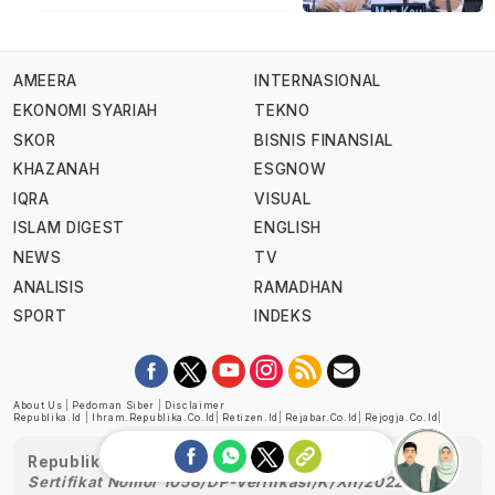
AMEERA
INTERNASIONAL
EKONOMI SYARIAH
TEKNO
SKOR
BISNIS FINANSIAL
KHAZANAH
ESGNOW
IQRA
VISUAL
ISLAM DIGEST
ENGLISH
NEWS
TV
ANALISIS
RAMADHAN
SPORT
INDEKS
About Us
|
Pedoman Siber
|
Disclaimer
Republika.id
|
Ihram.republika.co.id
|
Retizen.id
|
Rejabar.co.id
|
Rejogja.co.id
|
Republika telah diverifikasi oleh Dewan Pers
Sertifikat Nomor 1058/DP-Verifikasi/K/XII/2022