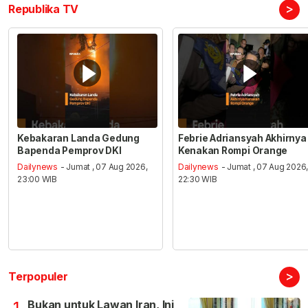
>
Republika TV
Kebakaran Landa Gedung
Febrie Adriansyah Akhirnya
Bapenda Pemprov DKI
Kenakan Rompi Orange
Dailynews
- Jumat , 07 Aug 2026,
Dailynews
- Jumat , 07 Aug 2026
23:00 WIB
22:30 WIB
>
Terpopuler
Bukan untuk Lawan Iran, Ini
1