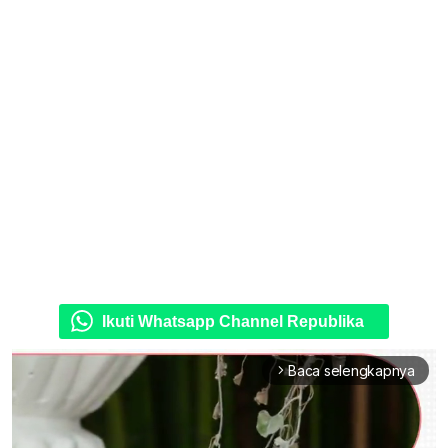
Ikuti Whatsapp Channel Republika
Baca selengkapnya
arrow_forward_ios