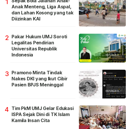
Sepak Bola Jalanan Anak-
1
Anak Menteng, Liga Aspal,
dan Lahan Kosong yang tak
Diizinkan KAI
Pakar Hukum UMJ Soroti
2
Legalitas Pendirian
Universitas Republik
Indonesia
Pramono Minta Tindak
3
Nakes DKI yang Ikut Cibir
Pasien BPJS Meninggal
Tim PkM UMJ Gelar Edukasi
4
ISPA Sejak Dini di TK Islam
Kamila Insan Cita