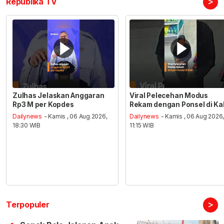
>
Republika TV
Zulhas Jelaskan Anggaran
Viral Pelecehan Modus
Rp3 M per Kopdes
Rekam dengan Ponsel di Ka
Dailynews
- Kamis , 06 Aug 2026,
Dailynews
- Kamis , 06 Aug 2026
18:30 WIB
11:15 WIB
>
Terpopuler