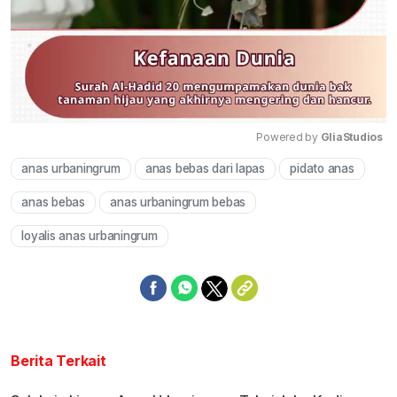
Powered by 
GliaStudios
anas urbaningrum
anas bebas dari lapas
pidato anas
Mute
anas bebas
anas urbaningrum bebas
loyalis anas urbaningrum
Berita Terkait