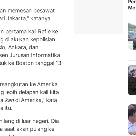
Per
Me
utan memesan pesawat
ri Jakarta," katanya.
n pertama kali Rafie ke
g dilakukan kepolisian
lo, Ankara, dan
osen Jurusan Informatika
suk ke Boston tanggal 13
rsangkutan ke Amerika
 lebih delapan kali kita
ga
kan
di Amerika," kata
 itu.
lang di luar negeri. Dia
a saat akan pulang ke