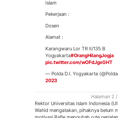
Islam
Pekerjaan :
Dosen
Alamat :
Karangwaru Lor TR II/135 B
Yogyakarta
#OrangHilangJogja
pic.twitter.com/wOFdJgxGHT
— Polda D.I. Yogyakarta (@Pold
2023
Halaman 2 /
Rektor Universitas Islam Indonesia (UI
Wahid mengatakan, pihaknya belum 
motivasi Rafie mengubah rute perjala