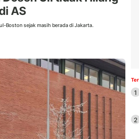
di AS
bul-Boston sejak masih berada di Jakarta.
Ter
1
2