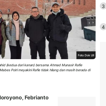
3
4
Foto: Dok UII
 Wahid (kedua dari kanan) bersama Ahmad Munasir Rafie
 Mabes Polri meyakini Rafie tidak hilang dan masih berada di
oroyono, Febrianto