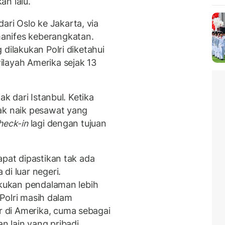
an lalu.
i Oslo ke Jakarta, via
anifes keberangkatan.
dilakukan Polri diketahui
layah Amerika sejak 13
ak dari Istanbul. Ketika
ak naik pesawat yang
heck-in
lagi dengan tujuan
apat dipastikan tak ada
di luar negeri.
akukan pendalaman lebih
. Polri masih dalam
 di Amerika, cuma sebagai
n lain yang pribadi.