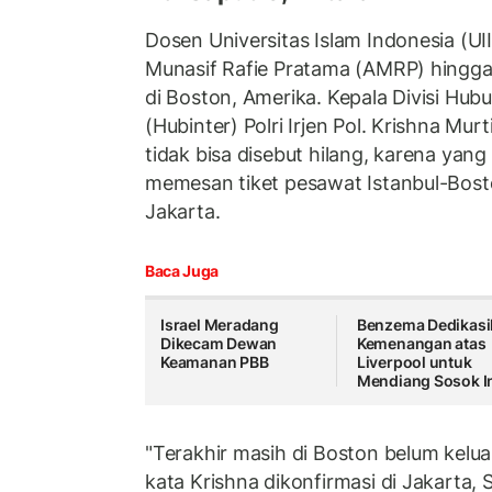
Dosen Universitas Islam Indonesia (U
Munasif Rafie Pratama (AMRP) hingga 
di Boston, Amerika. Kepala Divisi Hub
(Hubinter) Polri Irjen Pol. Krishna Mu
tidak bisa disebut hilang, karena yan
memesan tiket pesawat Istanbul-Bost
Jakarta.
Baca Juga
Israel Meradang
Benzema Dedikasi
Dikecam Dewan
Kemenangan atas
Keamanan PBB
Liverpool untuk
Mendiang Sosok I
"Terakhir masih di Boston belum keluar
kata Krishna dikonfirmasi di Jakarta, 