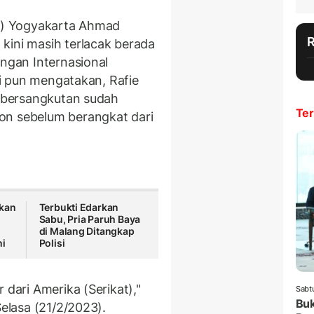
II) Yogyakarta Ahmad
kini masih terlacak berada
ungan Internasional
rti pun mengatakan, Rafie
g bersangkutan sudah
Ter
on sebelum berangkat dari
kan
Terbukti Edarkan
Sabu, Pria Paruh Baya
di Malang Ditangkap
ni
Polisi
 dari Amerika (Serikat),"
Sabt
Buk
Selasa (21/2/2023).