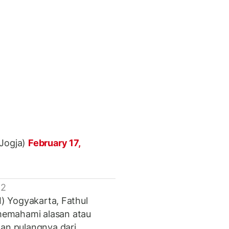
aJogja)
February 17,
 2
I) Yogyakarta, Fathul
memahami alasan atau
nan pulangnya dari