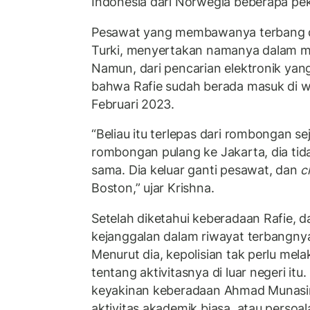
Indonesia dari Norwegia beberapa pek
Pesawat yang membawanya terbang dar
Turki, menyertakan namanya dalam m
Namun, dari pencarian elektronik yang 
bahwa Rafie sudah berada masuk di wi
Februari 2023.
“Beliau itu terlepas dari rombongan sej
rombongan pulang ke Jakarta, dia tid
sama. Dia keluar ganti pesawat, dan
c
Boston,” ujar Krishna.
Setelah diketahui keberadaan Rafie, d
kejanggalan dalam riwayat terbangnya 
Menurut dia, kepolisian tak perlu mel
tentang aktivitasnya di luar negeri itu
keyakinan keberadaan Ahmad Munasir
aktivitas akademik biasa, atau persoala