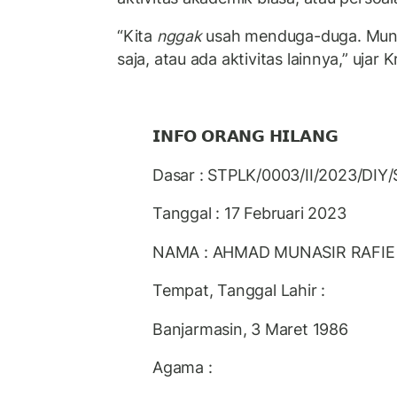
“Kita
nggak
usah menduga-duga. Mung
saja, atau ada aktivitas lainnya,” uja
𝗜𝗡𝗙𝗢 𝗢𝗥𝗔𝗡𝗚 𝗛𝗜𝗟𝗔𝗡𝗚
Dasar : STPLK/0003/II/2023/DIY
Tanggal : 17 Februari 2023
NAMA : AHMAD MUNASIR RAFI
Tempat, Tanggal Lahir :
Banjarmasin, 3 Maret 1986
Agama :