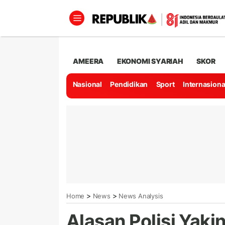
AMEERA
EKONOMI SYARIAH
SKOR
Nasional
Pendidikan
Sport
Internasiona
>
>
Home
News
News Analysis
Alasan Polisi Yakin