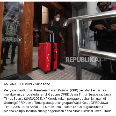
ANTARA FOTO/Didik Suhartono
Penyidik dari Komisi Pemberantasan Korupsi (KPK) berjalan keluar usai
melakukan penggeledahan di Gedung DPRD Jawa Timur, Surabaya, Jawa
Timur, Selasa (20/12/2022). KPK melakukan penggeledahan lanjutan di
Gedung DPRD Jawa Timur pascapenangkapan Wakil Ketua DPRD Jawa
Timur 2019-2024 Sahat Tua Simanjuntak dalam kasus dugaan tindak
pidana korupsi berupa suap pengelolaan dana hibah Provinsi Jawa Timur.