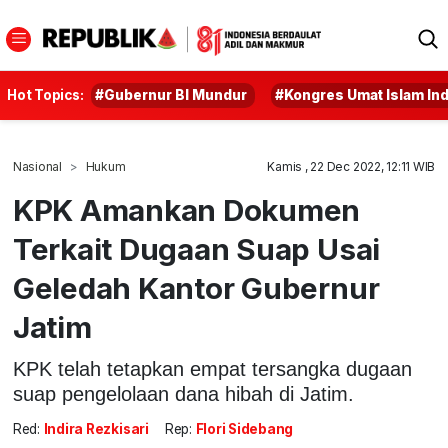
Hot Topics:
#Gubernur BI Mundur
#Kongres Umat Islam In
Nasional
Hukum
Kamis , 22 Dec 2022, 12:11 WIB
KPK Amankan Dokumen
Terkait Dugaan Suap Usai
Geledah Kantor Gubernur
Jatim
KPK telah tetapkan empat tersangka dugaan
suap pengelolaan dana hibah di Jatim.
Red:
Indira Rezkisari
Rep:
Flori Sidebang