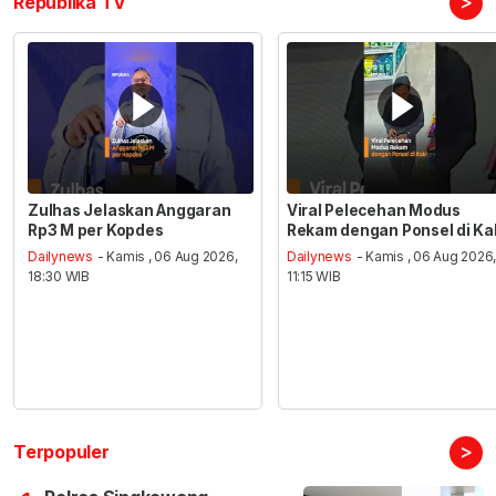
>
Republika TV
Zulhas Jelaskan Anggaran
Viral Pelecehan Modus
Rp3 M per Kopdes
Rekam dengan Ponsel di Ka
Dailynews
- Kamis , 06 Aug 2026,
Dailynews
- Kamis , 06 Aug 2026
18:30 WIB
11:15 WIB
>
Terpopuler