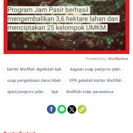
Powered by 
GliaStudios
kantor khofifah digeledah kpk
dugaan suap pemprov jatim
Mute
suap pengelolaan dana hibah
KPK geledah kantor khofifah
apbd pemprov jatim
kpk
khofifah indar parawansa