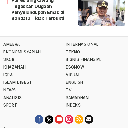
Polres Singkawang
1
Tegaskan Dugaan
Penyelundupan Emas di
Bandara Tidak Terbukti
AMEERA
INTERNASIONAL
EKONOMI SYARIAH
TEKNO
SKOR
BISNIS FINANSIAL
KHAZANAH
ESGNOW
IQRA
VISUAL
ISLAM DIGEST
ENGLISH
NEWS
TV
ANALISIS
RAMADHAN
SPORT
INDEKS