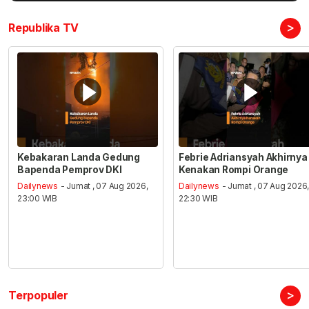
>
Republika TV
Kebakaran Landa Gedung
Febrie Adriansyah Akhirnya
Bapenda Pemprov DKI
Kenakan Rompi Orange
Dailynews
- Jumat , 07 Aug 2026,
Dailynews
- Jumat , 07 Aug 2026
23:00 WIB
22:30 WIB
>
Terpopuler