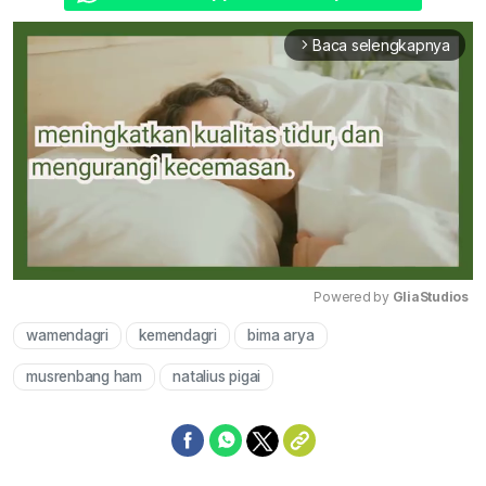
Baca selengkapnya
arrow_forward_ios
Powered by 
GliaStudios
wamendagri
kemendagri
bima arya
Mute
musrenbang ham
natalius pigai