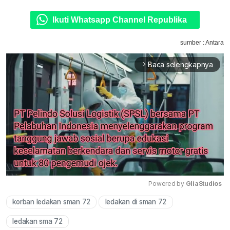
Ikuti Whatsapp Channel Republika
sumber : Antara
Baca selengkapnya
arrow_forward_ios
Powered by 
GliaStudios
korban ledakan sman 72
ledakan di sman 72
Mute
ledakan sma 72