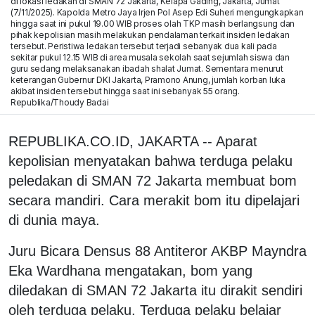
di lokasi ledakan di SMAN 72 Jakarta, Kelapa Gading, Jakarta, Jumat
(7/11/2025). Kapolda Metro Jaya Irjen Pol Asep Edi Suheri mengungkapkan
hingga saat ini pukul 19.00 WIB proses olah TKP masih berlangsung dan
pihak kepolisian masih melakukan pendalaman terkait insiden ledakan
tersebut. Peristiwa ledakan tersebut terjadi sebanyak dua kali pada
sekitar pukul 12.15 WIB di area musala sekolah saat sejumlah siswa dan
guru sedang melaksanakan ibadah shalat Jumat. Sementara menurut
keterangan Gubernur DKI Jakarta, Pramono Anung, jumlah korban luka
akibat insiden tersebut hingga saat ini sebanyak 55 orang.
Republika/Thoudy Badai
REPUBLIKA.CO.ID, JAKARTA -- Aparat
kepolisian menyatakan bahwa terduga pelaku
peledakan di SMAN 72 Jakarta membuat bom
secara mandiri. Cara merakit bom itu dipelajari
di dunia maya.
Juru Bicara Densus 88 Antiteror AKBP Mayndra
Eka Wardhana mengatakan, bom yang
diledakan di SMAN 72 Jakarta itu dirakit sendiri
oleh terduga pelaku. Terduga pelaku belajar