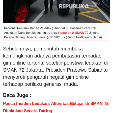
Personel Penjinak Bahan Peledak (Jihandak) Datasemen Zeni TNI
Angkatan Darat bersiap meninjau lokasi
ledakan di SMAN 72
Jakarta,
Kelapa Gading, Jakarta, Jumat (7/11/2025). - (Republika/Thoudy Badai)
Sebelumnya, pemerintah membuka
kemungkinan adanya pembatasan terhadap
gim online tertentu setelah peristiwa ledakan di
SMAN 72 Jakarta. Presiden Prabowo Subianto
menyoroti pengaruh negatif gim online
terhadap perilaku generasi muda.
Baca Juga :
Pasca Insiden Ledakan, Aktivitas Belajar di SMAN 72
Dilakukan Secara Daring