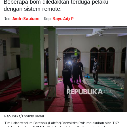
Beberapa bom diledakkan terduga pelaku
dengan sistem remote.
Red:
Andri Saubani
Rep:
Bayu Adji P
Republika/Thoudy Badai
Tim Laboratorium Forensik (Labfor) Bareskrim Polri melakukan olah TKP