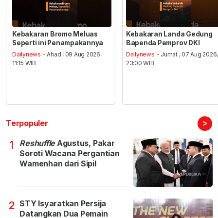
Kebakaran Bromo Meluas
Kebakaran Landa Gedung
Seperti ini Penampakannya
Bapenda Pemprov DKI
Dailynews
- Ahad , 09 Aug 2026,
Dailynews
- Jumat , 07 Aug 2026
11:15 WIB
23:00 WIB
>
Terpopuler
Reshuffle
Agustus, Pakar
1
Soroti Wacana Pergantian
Wamenhan dari Sipil
STY Isyaratkan Persija
2
Datangkan Dua Pemain