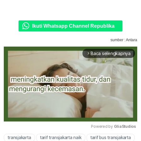
Ikuti Whatsapp Channel Republika
sumber : Antara
Baca selengkapnya
arrow_forward_ios
Powered by 
GliaStudios
transjakarta
tarif transjakarta naik
tarif bus transjakarta
Mute