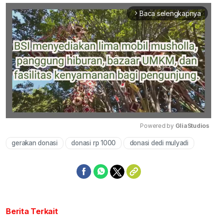
Baca selengkapnya
arrow_forward_ios
Powered by 
GliaStudios
gerakan donasi
donasi rp 1000
donasi dedi mulyadi
Mute
Berita Terkait