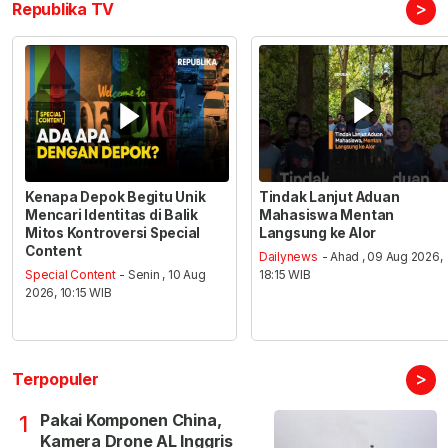
>
Republika TV
Kenapa Depok Begitu Unik
Tindak Lanjut Aduan
Mencari Identitas di Balik
Mahasiswa Mentan
Mitos Kontroversi Special
Langsung ke Alor
Content
Dailynews
- Ahad , 09 Aug 2026,
Special Content
- Senin , 10 Aug
18:15 WIB
2026, 10:15 WIB
>
Terpopuler
Pakai Komponen China,
1
Kamera Drone AL Inggris