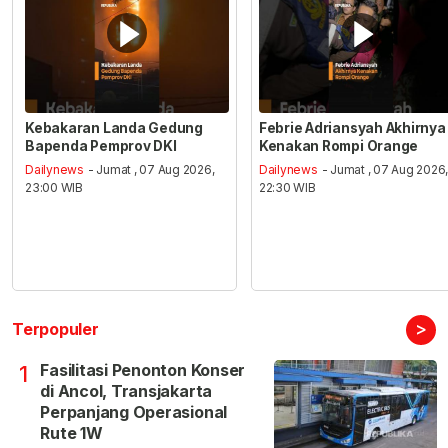
Kebakaran Landa Gedung
Febrie Adriansyah Akhirnya
Bapenda Pemprov DKI
Kenakan Rompi Orange
Dailynews
- Jumat , 07 Aug 2026,
Dailynews
- Jumat , 07 Aug 2026
23:00 WIB
22:30 WIB
>
Terpopuler
Fasilitasi Penonton Konser
1
di Ancol, Transjakarta
Perpanjang Operasional
Rute 1W