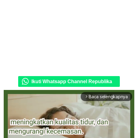
Ikuti Whatsapp Channel Republika
Baca selengkapnya
arrow_forward_ios