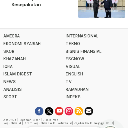
Kesepakatan
AMEERA
INTERNASIONAL
EKONOMI SYARIAH
TEKNO
SKOR
BISNIS FINANSIAL
KHAZANAH
ESGNOW
IQRA
VISUAL
ISLAM DIGEST
ENGLISH
NEWS
TV
ANALISIS
RAMADHAN
SPORT
INDEKS
About Us
|
Pedoman Siber
|
Disclaimer
Republika.id
|
Ihram.republika.co.id
|
Retizen.id
|
Rejabar.co.id
|
Rejogja.co.id
|