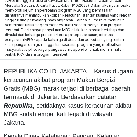
(MBG) menggelar aksi di kawasan Monumen Nasional, Jalan Medan
Merdeka Selatan, Jakarta Pusat, Rabu (1/10/2025). Dalam aksinya, mereka
menyoroti sejumlah persoalan program MBG yang bermasalah
diantaranya menimbulkan korban keracunan, standar kualitas yang rendah
hingga risiko penyalahgunaan anggaran. Karena itu, mereka menuntut
pemerintah untuk segera mengevaluasi secara menyeluruh program
tersebut. Diantaranya penyaluran MBG dilakukan secara bertahap dan
dimulai dari keluarga pra-sejahtera agar tepat sasaran, prioritas
penyaluran MBG kepada keluarga di desa dan perkotaan yang rentan
krisis pangan dan gizi hingga transparansi program yang melibatkan
masyarakat sipil sebagai pengawas independen untuk meminimalisir
praktik KKN dalam program tersebut.
REPUBLIKA.CO.ID, JAKARTA -- Kasus dugaan
keracunan akibat program Makan Bergizi
Gratis (MBG) marak terjadi di berbagai daerah,
termasuk di Jakarta. Berdasarkan catatan
Republika
, setidaknya kasus keracunan akibat
MBG sudah empat kali terjadi di wilayah
Jakarta.
Kepala Dinas Ketahanan Pangan, Kelautan,